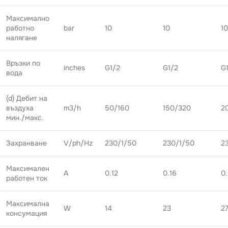
Максимално
работно
bar
10
10
10
налягане
Връзки по
inches
G1/2
G1/2
G
вода
(d) Дебит на
въздуха
m3/h
50/160
150/320
2
мин./макс.
Захранване
V/ph/Hz
230/1/50
230/1/50
2
Максимален
A
0.12
0.16
0.
работен ток
Максимална
W
14
23
2
консумация