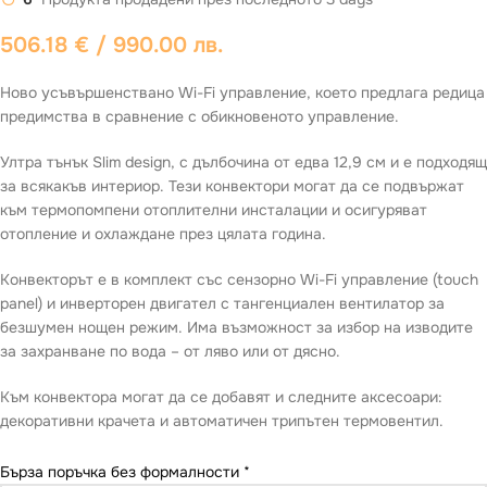
506.18
€
/ 990.00 лв.
Ново усъвършенствано Wi-Fi управление, което предлага редица
предимства в сравнение с обикновеното управление.
Ултра тънък Slim design, с дълбочина от едва 12,9 см и е подходящ
за всякакъв интериор. Тези конвектори могат да се подвържат
към термопомпени отоплителни инсталации и осигуряват
отопление и охлаждане през цялата година.
Конвекторът е в комплект със сензорно Wi-Fi управление (touch
panel) и инверторен двигател с тангенциален вентилатор за
безшумен нощен режим. Има възможност за избор на изводите
за захранване по вода – от ляво или от дясно.
Към конвектора могат да се добавят и следните аксесоари:
декоративни крачета и автоматичен трипътен термовентил.
Бърза поръчка без формалности
*