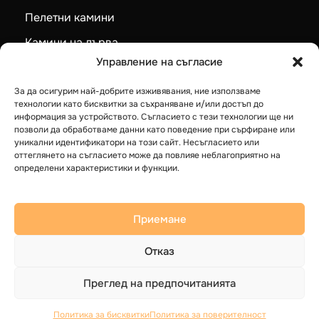
Пелетни камини
Камини на дърва
Управление на съгласие
Котли на твърдо гориво
Термопомпи LG
За да осигурим най-добрите изживявания, ние използваме
технологии като бисквитки за съхраняване и/или достъп до
Бойлери
информация за устройството. Съгласието с тези технологии ще ни
позволи да обработваме данни като поведение при сърфиране или
уникални идентификатори на този сайт. Несъгласието или
оттеглянето на съгласието може да повлияе неблагоприятно на
определени характеристики и функции.
© 2025 Герак ЕООД. Всички права запазени.
Общи условия
Политика за Поверителност
Приемане
Отказ
Преглед на предпочитанията
Политика за бисквитки
Политика за поверителност