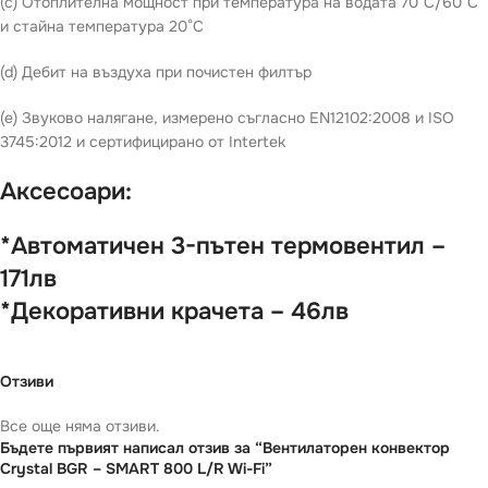
(c) Отоплителна мощност при температура на водата 70°C/60°C
и стайна температура 20°C
(d) Дебит на въздуха при почистен филтър
(e) Звуково налягане, измерено съгласно EN12102:2008 и ISO
3745:2012 и сертифицирано от Intertek
Аксесоари:
*Автоматичен 3-пътен термовентил –
171лв
*Декоративни крачета – 46лв
Отзиви
Все още няма отзиви.
Бъдете първият написал отзив за “Вентилаторен конвектор
Crystal BGR – SMART 800 L/R Wi-Fi”