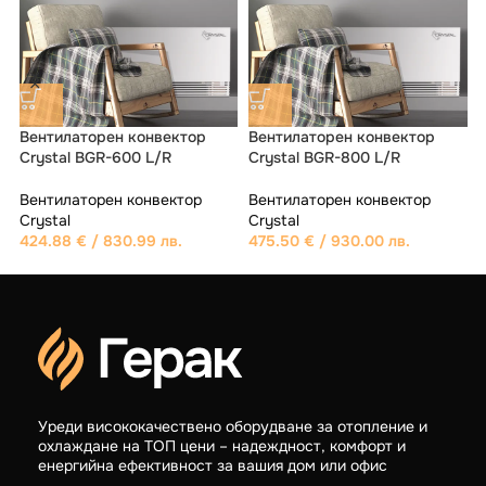
Вентилаторен конвектор
Вентилаторен конвектор
R
Crystal BGR-600 L/R
Crystal BGR-800 L/R
L
Вентилаторен конвектор
Вентилаторен конвектор
Crystal
Crystal
424.88
€
/ 830.99 лв.
475.50
€
/ 930.00 лв.
C
Уреди висококачествено оборудване за отопление и
охлаждане на ТОП цени – надеждност, комфорт и
енергийна ефективност за вашия дом или офис