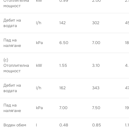
Отоплителна
kW
0.99
2.00
2
мощност
Дебит на
l/h
142
302
4
водата
Пад на
kPa
6.50
7.00
1
налягане
(c)
Отоплителна
kW
1.55
3.10
4
мощност
Дебит на
l/h
162
343
47
водата
Пад на
kPa
7.00
7.50
1
налягане
Воден обем
l
0.48
0.85
1.