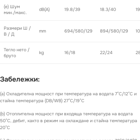
(e) Шум
dB(A)
19.8/39
18.3/40
19
мин./макс.
Размери Ш /
mm
694/580/129
894/580/129
1
В / Д
Тегло нето /
kg
16/18
22/24
2
бруто
Забележки:
(a) Охладителна мощност при температура на водата 7°C/12°C и
стайна температура (DB/WB) 27°C/19°C
(b) Отоплителна мощност при входяща температура на водата
50°C, дебит, както в режим на охлаждане и стайна температура
20°C