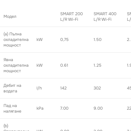
SMART 200
SMART 400
S
Модел
L/R Wi-Fi
L/R Wi-Fi
L/
(a) Пълна
охладителна
kW
0,75
1.50
2
мощност
Явна
охладителна
kW
0.61
1.25
1.
мощност
Дебит на
l/h
142
302
4
водата
Пад на
kPa
7.00
9.00
2
налягане
(b)