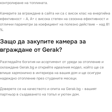
контролиране на топлината.
Камерите за вграждане в сайта ни са с висок клас на енергийна
ефективност – А, А+ с висока степен на сезонна ефективност и
отлични параметри за коефициент на полезно действие – над 81
%.
Защо да закупите камера за
вграждане от Gerak?
Разгледайте богатия ни асортимент от уреди за отопление и
охлаждане Gerak.bg и открийте идеалния модел, който ще се
впише хармонично в интериора на вашия дом и ще осигури
надеждно отопление през студените месеци.
Доверете се на качеството и опита на Gerak.bg – вашият
партньор в създаването на топъл и уютен дом.