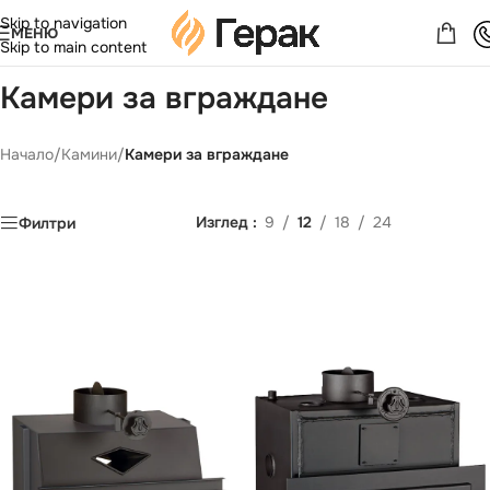
Skip to navigation
МЕНЮ
Skip to main content
Камери за вграждане
Начало
/
Камини
/
Камери за вграждане
Изглед
9
12
18
24
Филтри