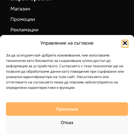
Магазин
Промоции
Рекламации
Карта на сайта
Управление на съгласие
За да осигурим най-добрите изживявания, ние използваме
Категории
технологии като бисквитки за съхраняване и/или достъп до
информация за устройството. Съгласието с тези технологии ще ни
Пелетни камини
позволи да обработваме данни като поведение при сърфиране или
уникални идентификатори на този сайт. Несъгласието или
Камини на дърва
оттеглянето на съгласието може да повлияе неблагоприятно на
определени характеристики и функции.
Котли на твърдо гориво
Термопомпи LG
Приемане
Бойлери
Отказ