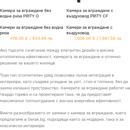
Камера за вграждане без
Камера за вграждане с
водна риза PRITY O
въздуховод PRITY CF
Камери за вграждане без водна
Камери за вграждане с
риза
въздуховод
478.00
€
/ 934.89 лв.
1,006.00
€
/ 1,967.56 лв.
Ако търсите съчетание между елегантен дизайн и висока
отоплителна ефективност, камерата за вграждане е отлично
решение за вашето жилище
Този тип отоплителен уред позволява пълна интеграция в
интериора, като създава усещане за уют, стил и топлина, без да
заема излишно пространство. Камерите за вграждане работят на
твърдо гориво и са проектирани така, че да предоставят
максимално топлоотдаване с висока енергийна ефективност.
Вижте разнообразието от камини с камера за вграждане, което
предлагаме в Gerak.bg, подходящи както за модерни, така и за
класически интериори.