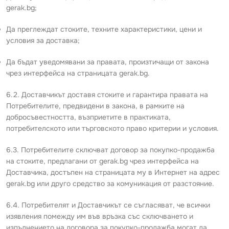
gerak.bg;
Да преглеждат стоките, техните характеристики, цени и
условия за доставка;
Да бъдат уведомявани за правата, произтичащи от закона
чрез интерфейса на страницата gerak.bg.
6.2. Доставчикът доставя стоките и гарантира правата на
Потребителите, предвидени в закона, в рамките на
добросъвестността, възприетите в практиката,
потребителското или търговското право критерии и условия.
6.3. Потребителите сключват договор за покупко-продажба
на стоките, предлагани от gerak.bg чрез интерфейса на
Доставчика, достъпен на страницата му в Интернет на адрес
gerak.bg или друго средство за комуникация от разстояние.
6.4. Потребителят и Доставчикът се съгласяват, че всички
изявления помежду им във връзка със сключването и
изпълнението на договора за покупко-продажба могат да