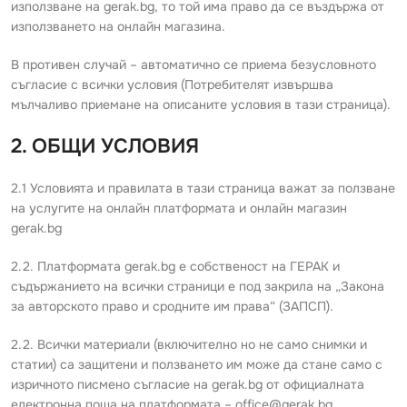
използване на gerak.bg, то той има право да се въздържа от
използването на онлайн магазина.
В противен случай – автоматично се приема безусловното
съгласие с всички условия (Потребителят извършва
мълчаливо приемане на описаните условия в тази страница).
2. ОБЩИ УСЛОВИЯ
2.1 Условията и правилата в тази страница важат за ползване
на услугите на онлайн платформата и онлайн магазин
gerak.bg
2.2. Платформата gerak.bg е собственост на ГЕРАК и
съдържанието на всички страници е под закрила на „Закона
за авторското право и сродните им права“ (ЗАПСП).
2.2. Всички материали (включително но не само снимки и
статии) са защитени и ползването им може да стане само с
изричното писмено съгласие на gerak.bg от официалната
електронна поща на платформата – office@gerak.bg.