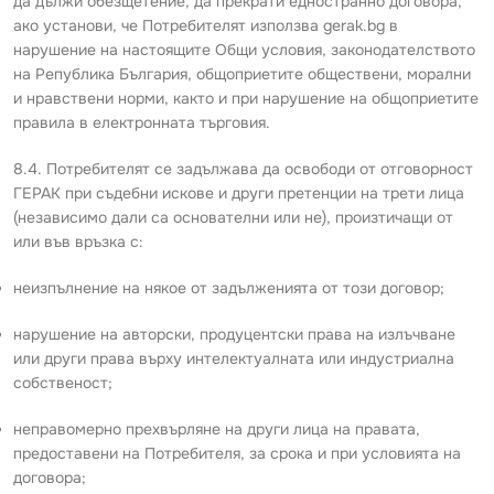
да дължи обезщетение, да прекрати едностранно договора,
ако установи, че Потребителят използва gerak.bg в
нарушение на настоящите Общи условия, законодателството
на Република България, общоприетите обществени, морални
и нравствени норми, както и при нарушение на общоприетите
правила в електронната търговия.
8.4. Потребителят се задължава да освободи от отговорност
ГЕРАК при съдебни искове и други претенции на трети лица
(независимо дали са основателни или не), произтичащи от
или във връзка с:
неизпълнение на някое от задълженията от този договор;
нарушение на авторски, продуцентски права на излъчване
или други права върху интелектуалната или индустриална
собственост;
неправомерно прехвърляне на други лица на правата,
предоставени на Потребителя, за срока и при условията на
договора;