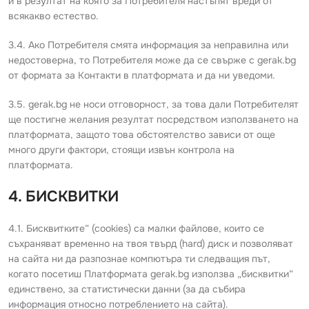
и в резултат на която за Потребителя настъпят вреди от
всякакво естество.
3.4. Ако Потребителя смята информация за неправилна или
недостоверна, то Потребителя може да се свърже с gerak.bg
от формата за Контакти в платформата и да ни уведоми.
3.5. gerak.bg не носи отговорност, за това дали Потребителят
ще постигне желания резултат посредством използването на
платформата, защото това обстоятелство зависи от още
много други фактори, стоящи извън контрола на
платформата.
4. БИСКВИТКИ
4.1. Бисквитките“ (cookies) са малки файлове, които се
съхраняват временно на твоя твърд (hard) диск и позволяват
на сайта ни да разпознае компютъра ти следващия път,
когато посетиш Платформата gerak.bg използва „бисквитки“
единствено, за статистически данни (за да събира
информация относно потреблението на сайта).