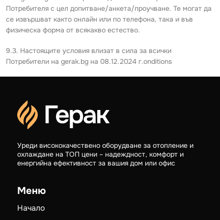
Потребителя с цел допитване/анкета/проучване. Те могат да
се извършват както онлайн или по телефона, така и във
физическа форма от всякакво естество.
9.3. Настоящите условия влизат в сила за всички
Потребители на gerak.bg на 08.12.2024 г.onditions
Уреди висококачествено оборудване за отопление и
охлаждане на ТОП цени – надеждност, комфорт и
енергийна ефективност за вашия дом или офис
Меню
Начало