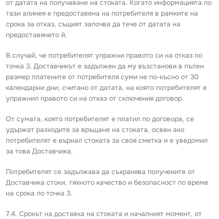
от датата на получаване на стоката. Когато информацията по
тази алинея е предоставена на потребителя в рамките на
срока за отказ, същият започва да тече от датата на
предоставянето й.
В случай, че потребителят упражни правото си на отказ по
точка 3, Доставчикът е задължен да му възстанови в пълен
размер платените от потребителя суми не по-късно от 30
календарни дни, считано от датата, на която потребителят е
упражнил правото си на отказ от сключения договор.
От сумата, която потребителят е платил по договора, се
удържат разходите за връщане на стоката, освен ако
потребителят е върнал стоката за своя сметка и е уведомил
за това Доставчика.
Потребителят се задължава да съхранява получените от
Доставчика стоки, тяхното качество и безопасност по време
на срока по точка 3.
7.4. Срокът на доставка на стоката и началният момент, от