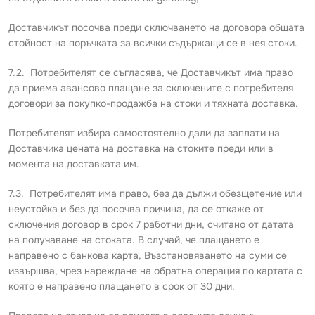
Доставчикът посочва преди сключването на договора общата
стойност на поръчката за всички съдържащи се в нея стоки.
7.2. Потребителят се съгласява, че Доставчикът има право
да приема авансово плащане за сключените с потребителя
договори за покупко-продажба на стоки и тяхната доставка.
Потребителят избира самостоятелно дали да заплати на
Доставчика цената на доставка на стоките преди или в
момента на доставката им.
7.3. Потребителят има право, без да дължи обезщетение или
неустойка и без да посочва причина, да се откаже от
сключения договор в срок 7 работни дни, считано от датата
на получаване на стоката. В случай, че плащането е
направено с банкова карта, Възстановяването на суми се
извършва, чрез нареждане на обратна операция по картата с
която е направено плащането в срок от 30 дни.