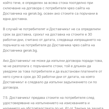
който тече, е определен за всяка стока поотделно при
сключване на договора с потребителя чрез сайта на
Доставчика на gerak.bg, освен ако стоките са поръчани в
една доставка.
В случай че потребителят и Доставчикът не са определили
срок за доставка, срокът на доставка на стоките е 30
работни дни, считано от датата, следваща изпращането на
поръчката на потребителя до Доставчика чрез сайта на
Доставчика gerak.bg.
Ако Доставчикът не може да изпълни договора поради това,
че не разполага с поръчаните стоки, той е длъжен да
уведоми за това потребителя и да възстанови платените от
него суми в срок до 30 работни дни от датата, на която
Доставчикът е следвало да изпълни задължението си по
договора.
7.5. Доставчикът предава стоките на потребителя след
удостоверяване на изпълнението на изискванията и
наличието на обстоятелствата по чл. 61 от Закона за защита