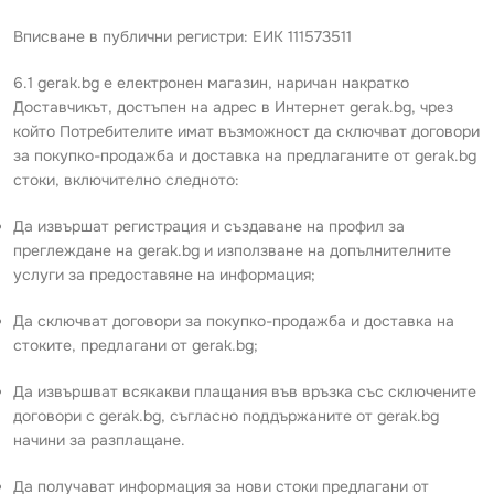
Вписване в публични регистри: ЕИК 111573511
6.1 gerak.bg е електронен магазин, наричан накратко
Доставчикът, достъпен на адрес в Интернет gerak.bg, чрез
който Потребителите имат възможност да сключват договори
за покупко-продажба и доставка на предлаганите от gerak.bg
стоки, включително следното:
Да извършат регистрация и създаване на профил за
преглеждане на gerak.bg и използване на допълнителните
услуги за предоставяне на информация;
Да сключват договори за покупко-продажба и доставка на
стоките, предлагани от gerak.bg;
Да извършват всякакви плащания във връзка със сключените
договори с gerak.bg, съгласно поддържаните от gerak.bg
начини за разплащане.
Да получават информация за нови стоки предлагани от