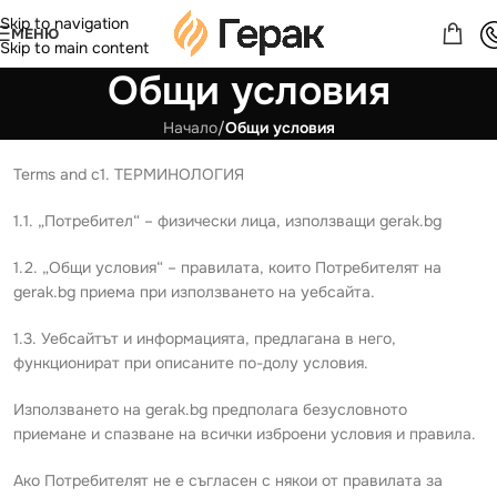
Skip to navigation
МЕНЮ
Skip to main content
Общи условия
Начало
/
Общи условия
Terms and c1. ТЕРМИНОЛОГИЯ
1.1. „Потребител“ – физически лица, използващи gerak.bg
1.2. „Общи условия“ – правилата, които Потребителят на
gerak.bg приема при използването на уебсайта.
1.3. Уебсайтът и информацията, предлагана в него,
функционират при описаните по-долу условия.
Използването на gerak.bg предполага безусловното
приемане и спазване на всички изброени условия и правила.
Ако Потребителят не е съгласен с някои от правилата за