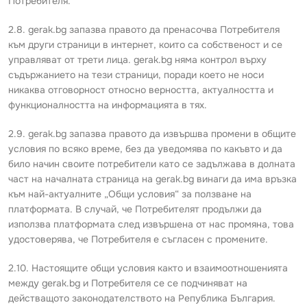
Потребителя.
2.8. gerak.bg запазва правото да пренасочва Потребителя
към други страници в интернет, които са собственост и се
управляват от трети лица. gerak.bg няма контрол върху
съдържанието на тези страници, поради което не носи
никаква отговорност относно верността, актуалността и
функционалността на информацията в тях.
2.9. gerak.bg запазва правото да извършва промени в общите
условия по всяко време, без да уведомява по какъвто и да
било начин своите потребители като се задължава в долната
част на началната страница на gerak.bg винаги да има връзка
към най-актуалните „Общи условия“ за ползване на
платформата. В случай, че Потребителят продължи да
използва платформата след извършена от нас промяна, това
удостоверява, че Потребителя е съгласен с промените.
2.10. Настоящите общи условия както и взаимоотношенията
между gerak.bg и Потребителя се се подчиняват на
действащото законодателството на Република България.