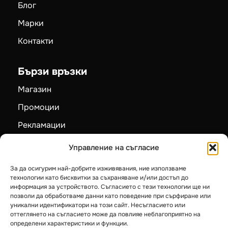
Блог
Марки
Контакти
Бързи връзки
Магазин
Промоции
Рекламации
Карта на сайта
Управление на съгласие
За да осигурим най-добрите изживявания, ние използваме
Категории
технологии като бисквитки за съхраняване и/или достъп до
информация за устройството. Съгласието с тези технологии ще ни
Пелетни камини
позволи да обработваме данни като поведение при сърфиране или
уникални идентификатори на този сайт. Несъгласието или
Камини на дърва
оттеглянето на съгласието може да повлияе неблагоприятно на
определени характеристики и функции.
Котли на твърдо гориво