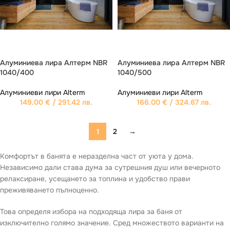
Алуминиева лира Aлтерм NBR
Алуминиева лира Aлтерм NBR
1040/400
1040/500
Алуминиеви лири Alterm
Алуминиеви лири Alterm
149.00
€
/ 291.42 лв.
166.00
€
/ 324.67 лв.
1
2
→
Комфортът в банята е неразделна част от уюта у дома.
Независимо дали става дума за сутрешния душ или вечерното
релаксиране, усещането за топлина и удобство прави
преживяването пълноценно.
Това определя избора на подходяща лира за баня от
изключително голямо значение. Сред множеството варианти на