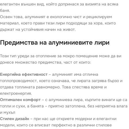
елегантен външен вид, който допринася за визията на всяка
баня.
Освен това, алуминият е екологично чист и рециклируем
материал, което прави тези лири подходящи за хора, които
държат на устойчивия начин на живот.
Предимства на алуминиевите лири
Този тип уреди за отопление за мокро помещение може да ви
донесе множество предимства, част от които:
Енергийна ефективност
– алуминият има отлична
топлопроводимост, което означава, че лирата загрява бързо и
отдава топлината равномерно. Това спестява време и
електроенергия.
Оптимален комфорт
– с алуминиева лира, кърпите винаги ще са
топли и сухи, а банята – приятно затоплена, без неприятна влага
и мухъл
Стилен дизайн
– при нас ще откриете модерни и елегантни
модели, които се вписват перфектно в различни стилове