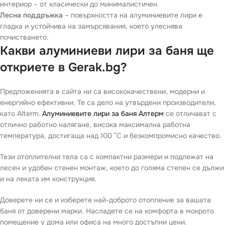
интериор – от класически до минималистичен.
Лесна поддръжка
– повърхността на алуминиевите лири е
гладка и устойчива на замърсявания, което улеснява
почистването.
Какви алуминиеви лири за баня ще
откриете в Gerak.bg?
Предложенията в сайта ни са висококачествени, модерни и
енергийно ефективни. Те са дело на утвърдени производители,
като Alterm.
Алуминиевите лири за баня Алтерм
се отличават с
отлично работно налягане, висока максимална работна
температура, достигаща над 100 °С и безкомпромисно качество.
Тези отоплителни тела са с компактни размери и подлежат на
лесен и удобен стенен монтаж, което до голяма степен се дължи
и на леката им конструкция.
Доверете ни се и изберете най-доброто отопление за вашата
баня от доверени марки. Насладете се на комфорта в мокрото
помещение у дома или офиса на много достъпни цени.