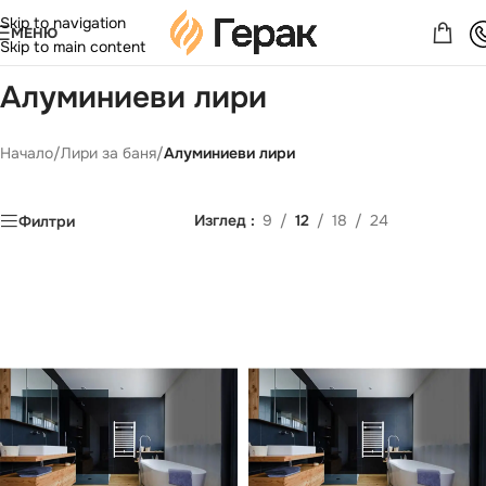
Skip to navigation
МЕНЮ
Skip to main content
Aлуминиеви лири
Начало
/
Лири за баня
/
Aлуминиеви лири
Изглед
9
12
18
24
Филтри