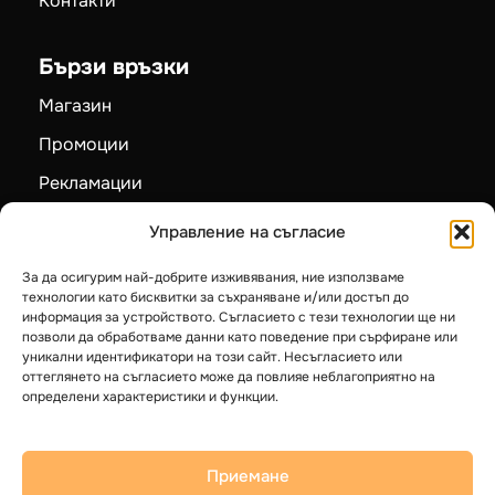
Контакти
Бързи връзки
Магазин
Промоции
Рекламации
Карта на сайта
Управление на съгласие
За да осигурим най-добрите изживявания, ние използваме
Категории
технологии като бисквитки за съхраняване и/или достъп до
информация за устройството. Съгласието с тези технологии ще ни
Пелетни камини
позволи да обработваме данни като поведение при сърфиране или
уникални идентификатори на този сайт. Несъгласието или
Камини на дърва
оттеглянето на съгласието може да повлияе неблагоприятно на
определени характеристики и функции.
Котли на твърдо гориво
Термопомпи LG
Приемане
Бойлери