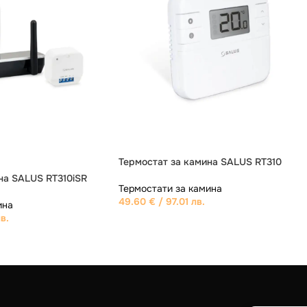
ИЗЧЕРПАНО
на SALUS RT310i
Термостат за камина SALUS RT510SR
ина
Термостати за камина
в.
120.15
€
/ 234.99 лв.