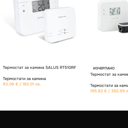
ИЗЧЕРПАНО
ИЗЧЕРПАНО
Стаен термостат GreenEcoTherm HT
Термостат за ками
300S
Термостати за кам
Термостати за камина
136.51
€
/ 266.99 л
49.08
€
/ 95.99 лв.