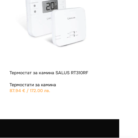
Термостат за камина SALUS 091FL
Термостат за к
Термостати за камина
Термостати за 
46.02
€
/ 90.01 лв.
116.57
€
/ 227.99