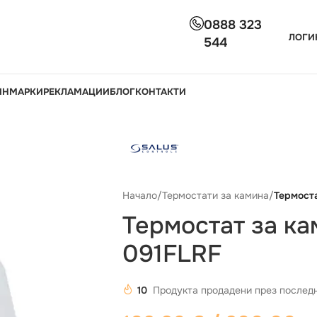
0888 323
ЛОГИ
544
ИН
МАРКИ
РЕКЛАМАЦИИ
БЛОГ
КОНТАКТИ
Начало
/
Термостати за камина
/
Термост
Термостат за к
091FLRF
10
Продукта продадени през последн