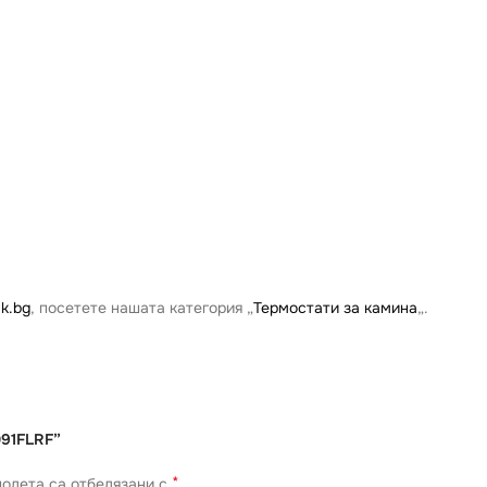
k.bg
, посетете нашата категория „
Термостати за камина
„.
091FLRF”
*
олета са отбелязани с