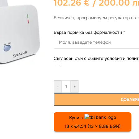
102.26
€
/ 200.00 л
Безжичен, програмируем регулатор на 
Бърза поръчка без формалности
*
Съгласен съм с общите условия и полит
-
+
ДОБАВЯН
Купи с
13 x €4.54 (13 x 8.88 BGN)