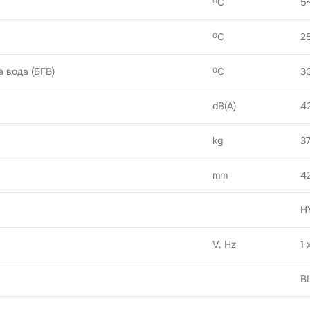
C
5
0
C
2
0
а вода (БГВ)
C
3
0
dB(A)
4
kg
3
mm
4
H
V, Hz
1 
B