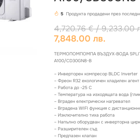
5
Продукта продадени през последн
4,720.76
€
/ 9,233.00 
7,848.00 лв.
ТЕРМОПОМПОМПА ВЪЗДУХ-ВОДА SPLIT 
A100/CD30GN8-B
– Инверторен компресор BLDC Inverter
– Фреон R32 екологичен хладилен агент
– Работа до -25 C
– Температура на изходящата вода (глик
– Вграден електрически нагревател
– Вградена WIFI функция с дистанционн
– Изключително тиха работа
– Напълно оборудван с инверторна цир
– Разширителен съд
– Предпазен клапан