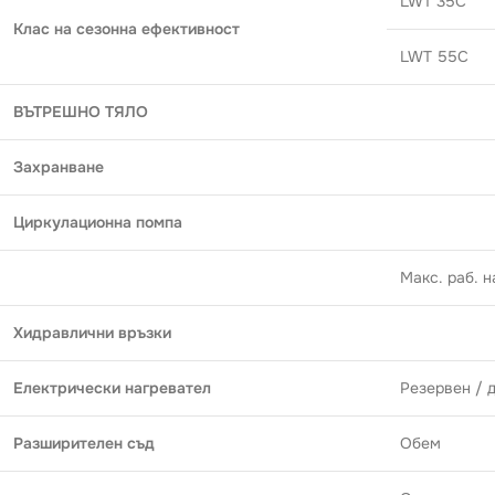
LWT 35C
Клас на сезонна ефективност
LWT 55C
ВЪТРЕШНО ТЯЛО
Захранване
Циркулационна помпа
Макс. раб. н
Хидравлични връзки
Електрически нагревател
Резервен / 
Разширителен съд
Обем