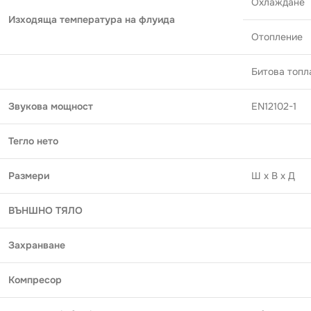
Охлаждане
Изходяща температура на флуида
Отопление
Битова топл
Звукова мощност
EN12102-1
Тегло нето
Размери
Ш x В x Д
ВЪНШНО ТЯЛО
Захранване
Компресор