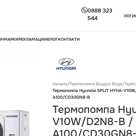
0888 323
ЛОГИ
544
ИН
МАРКИ
РЕКЛАМАЦИИ
БЛОГ
КОНТАКТИ
Начало
/
Термопомпи Въздух-Вода
/
Термо
Термопомпa Hyundai SPLIT HYHA-V10W
A100/CD30GN8-B
Термопомпa Hyu
V10W/D2N8-B /
A100/CD30GN8