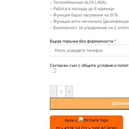
– Топлообменник ALFA LAVAL
– Работа в каскада до 6 единици
– Функция бързо загряване на БГВ
– Функция анти-легионела (дезинфекции
– Възможност за управление на 2 отопл
Бърза поръчка без формалности
*
Съгласен съм с общите условия и полит
-
+
ДОБАВЯН
Купи с
13 x €178.34 (13 x 348.80 BGN)