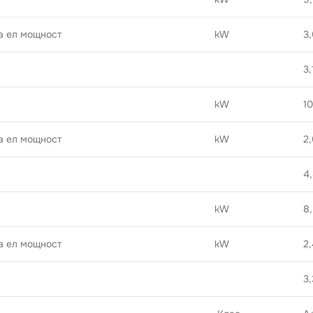
а ел мощност
kW
3
3,
kW
1
а ел мощност
kW
2
4
kW
8
а ел мощност
kW
2
3