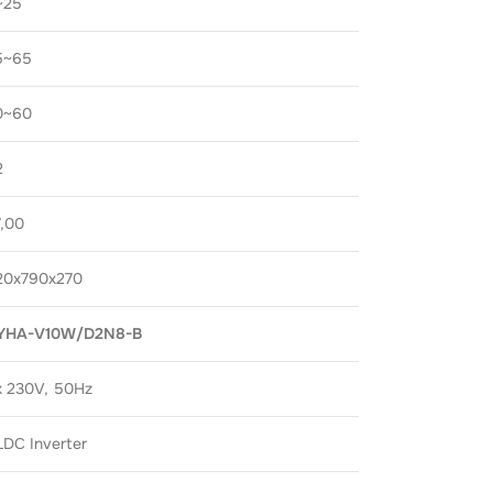
~25
5~65
0~60
2
7,00
20x790x270
YHA-V10W/D2N8-B
x 230V, 50Hz
LDC Inverter