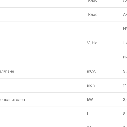
Клас
A
Клас
A
H
V, Hz
1 
и
алягане
mCA
9
inch
1″
допълнителен
kW
3
l
8