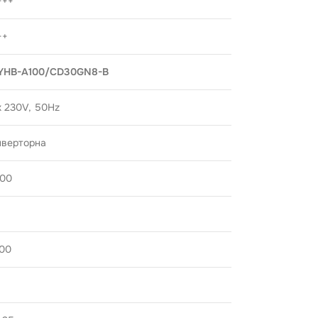
+++
++
YHB-A100/CD30GN8-B
x 230V, 50Hz
нверторна
,00
,00