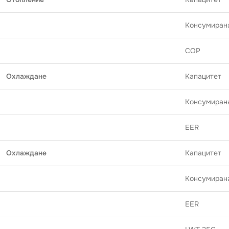
Консумиран
COP
Охлаждане
Капацитет
Консумиран
EER
Охлаждане
Капацитет
Консумиран
EER