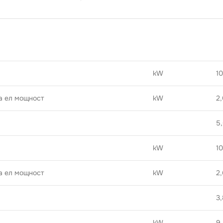
kW
1
а ел мощност
kW
2
5
kW
1
а ел мощност
kW
2
3
kW
9