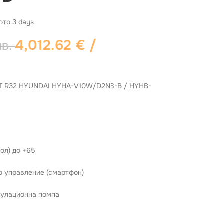
ото 3 days
4,012.62
€
/
лв.
R32 HYUNDAI HYHA-V10W/D2N8-B / HYHB-
ол) до +65
о управление (смартфон)
кулационна помпа