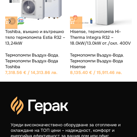
Hisense, термопомпа Hi-
Hisense, термопомпа Hi-
Therma Monobloc R32 –
Therma Integra R32 –
V
18.0kW/13.0kW от./охл. 400V
7.0kW/4.4kW от./охл. 230V
(
Термопомпи Въздух-Вода
,
Термопомпи Въздух-Вода
,
Термопомпи Въздух-Вода
Термопомпи Въздух-Вода
Hisense
Hisense
4,601.24
€
/ 8,999.24 лв.
4,600.04
€
/ 8,996.90 лв.
T
Уреди висококачествено оборудване за отопление и
охлаждане на ТОП цени – надеждност, комфорт и
енергийна ефективност за вашия дом или офис