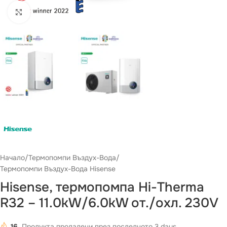
Виж повече
Начало
/
Термопомпи Въздух-Вода
/
Термопомпи Въздух-Вода Hisense
Hisense, термопомпа Hi-Therma
R32 – 11.0kW/6.0kW от./охл. 230V
16
Продукта продадени през последното 3 days