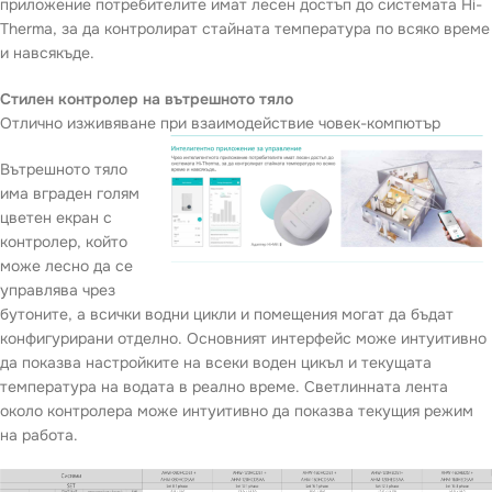
приложение потребителите имат лесен достъп до системата Hi-
Therma, за да контролират стайната температура по всяко време
и навсякъде.
Стилен контролер на вътрешното тяло
Отлично изживяване при взаимодействие човек-компютър
Вътрешното тяло
има вграден голям
цветен екран с
контролер, който
може лесно да се
управлява чрез
бутоните, а всички водни цикли и помещения могат да бъдат
конфигурирани отделно. Основният интерфейс може интуитивно
да показва настройките на всеки воден цикъл и текущата
температура на водата в реално време. Светлинната лента
около контролера може интуитивно да показва текущия режим
на работа.