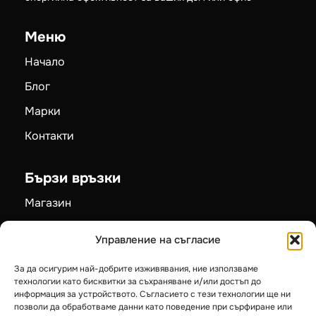
Меню
Начало
Блог
Марки
Контакти
Бързи връзки
Магазин
Промоции
Управление на съгласие
Рекламации
За да осигурим най-добрите изживявания, ние използваме
Карта на сайта
технологии като бисквитки за съхраняване и/или достъп до
информация за устройството. Съгласието с тези технологии ще ни
позволи да обработваме данни като поведение при сърфиране или