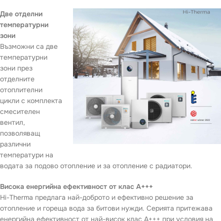
Две отделни
температурни
зони
Възможни са две
температурни
зони през
отделните
отоплителни
цикли с комплекта
смесителен
вентил,
позволяващ
различни
температури на
водата за подово отопление и за отопление с радиатори.
Висока енергийна ефективност от клас A+++
Hi-Therma предлага най-доброто и ефективно решение за
отопление и гореща вода за битови нужди. Серията притежава
енергийна ефективност от най-висок клас A+++ при условия на