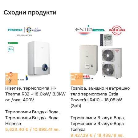
Сходни продукти
Toshiba, външно и вътрешно
Hisense, термопомпа Hi-
тяло термопомпа Estia R32 –
Therma Integra R32 –
18,39kW
11.0kW/6.0kW от./охл. 230V
Термопомпи Въздух-Вода
,
Термопомпи Въздух-Вода
,
Термопомпи Въздух-Вода
Термопомпи Въздух-Вода
Toshiba
Hisense
T
9,172.58
€
/ 17,940.01 лв.
5,086.95
€
/ 9,949.21 лв.