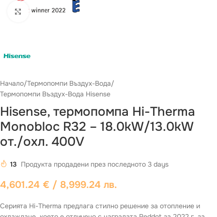
Виж повече
Начало
/
Термопомпи Въздух-Вода
/
Термопомпи Въздух-Вода Hisense
Hisense, термопомпа Hi-Therma
Monobloc R32 – 18.0kW/13.0kW
от./охл. 400V
13
Продукта продадени през последното 3 days
4,601.24
€
/ 8,999.24 лв.
Серията Hi-Therma предлага стилно решение за отопление и
охлаждане, което е отличено с наградата Reddot за 2022 г. за