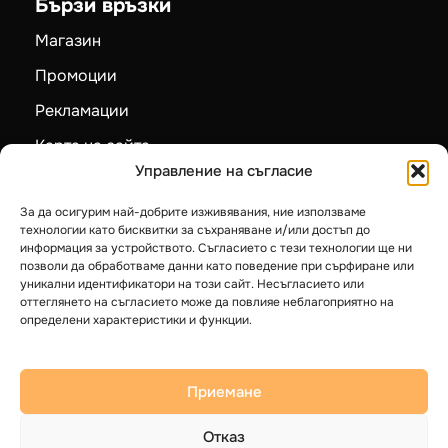
Магазин
Промоции
Рекламации
Карта на сайта
Управление на съгласие
Категории
За да осигурим най-добрите изживявания, ние използваме
Пелетни камини
технологии като бисквитки за съхраняване и/или достъп до
информация за устройството. Съгласието с тези технологии ще ни
Камини на дърва
позволи да обработваме данни като поведение при сърфиране или
уникални идентификатори на този сайт. Несъгласието или
Котли на твърдо гориво
оттеглянето на съгласието може да повлияе неблагоприятно на
определени характеристики и функции.
Термопомпи LG
Бойлери
Приемане
Отказ