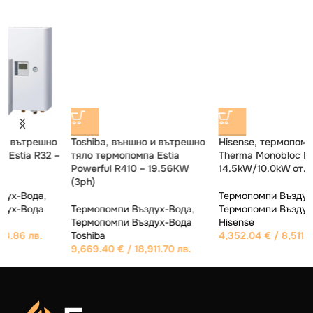
Toshiba, външно и вътрешно
Hisense, термопомпа Hi-
–
тяло термопомпа Estia
Therma Monobloc R32 –
Powerful R410 – 19.56KW
14.5kW/10.0kW от./охл. 400V
(3ph)
Термопомпи Въздух-Вода
,
Термопомпи Въздух-Вода
,
Термопомпи Въздух-Вода
Термопомпи Въздух-Вода
Hisense
Toshiba
4,352.04
€
/ 8,511.85 лв.
9,669.40
€
/ 18,911.70 лв.