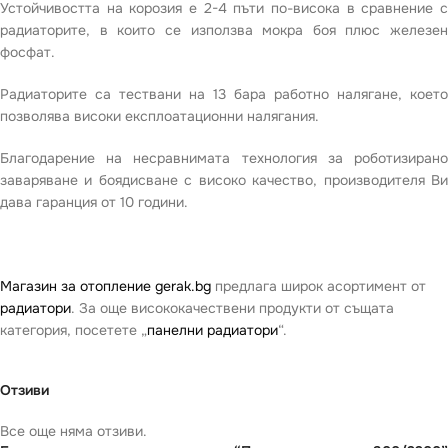
Устойчивостта на корозия е 2-4 пъти по-висока в сравнение с
радиаторите, в които се използва мокра боя плюс железен
фосфат.
Радиаторите са тествани на 13 бара работно налягане, което
позволява високи експлоатационни налягания.
Благодарение на несравнимата технология за роботизирано
заваряване и боядисване с високо качество, производителя Ви
дава гаранция от 10 години.
Магазин за отопление gerak.bg
предлага широк асортимент от
радиатори
. За още висококачествени продукти от същата
категория, посетете „
панелни радиатори
“.
Отзиви
Все още няма отзиви.