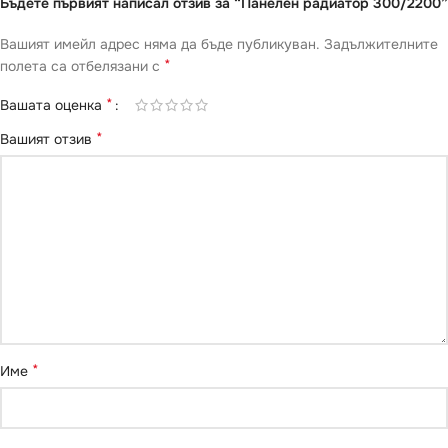
Бъдете първият написал отзив за “Панелен радиатор 300/2200”
Вашият имейл адрес няма да бъде публикуван.
Задължителните
*
полета са отбелязани с
*
Вашата оценка
*
Вашият отзив
*
Име