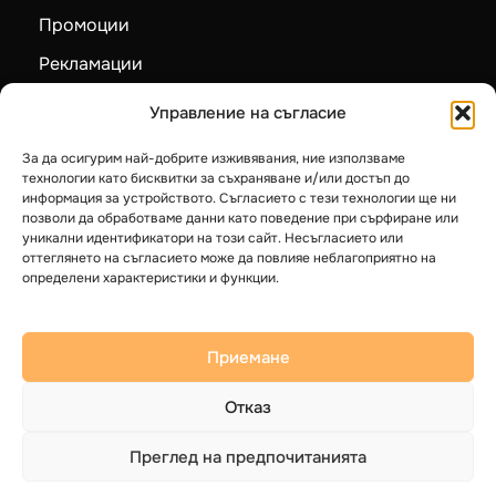
Промоции
Рекламации
Карта на сайта
Управление на съгласие
За да осигурим най-добрите изживявания, ние използваме
Категории
технологии като бисквитки за съхраняване и/или достъп до
информация за устройството. Съгласието с тези технологии ще ни
Пелетни камини
позволи да обработваме данни като поведение при сърфиране или
уникални идентификатори на този сайт. Несъгласието или
Камини на дърва
оттеглянето на съгласието може да повлияе неблагоприятно на
определени характеристики и функции.
Котли на твърдо гориво
Термопомпи LG
Приемане
Бойлери
Отказ
Преглед на предпочитанията
© 2025 Герак ЕООД. Всички права запазени.