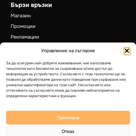
Бързи връзки
Магазин
Промоции
Рекламации
Карта на сайта
Управление на съгласие
За да осигурим най-добрите изживявания, ние използваме
Категории
технологии като бисквитки за съхраняване и/или достъп до
информация за устройството. Съгласието с тези технологии ще ни
Пелетни камини
позволи да обработваме данни като поведение при сърфиране или
уникални идентификатори на този сайт. Несъгласието или
Камини на дърва
оттеглянето на съгласието може да повлияе неблагоприятно на
определени характеристики и функции.
Котли на твърдо гориво
Термопомпи LG
Приемане
Бойлери
Отказ