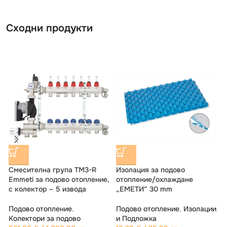
Сходни продукти
ИЗЧЕРПАНО
ИЗЧЕРПАНО
Тръба EMMETI PE-Xc с
Смесителна група M3V-F
кислородна бариера 5
Emmeti за подово отопление
слойна 17х2 x 200m
и
Подово отопление
,
Арматура
Подово отопление
,
Тръби
439.56
€
/ 859.70 лв.