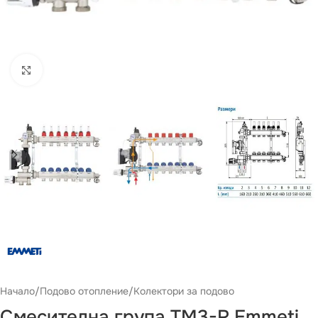
Виж повече
Начало
/
Подово отопление
/
Колектори за подово
Смесителна група TM3-R Emmeti