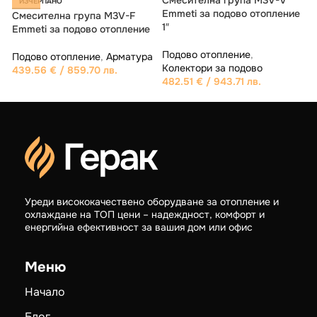
Emmeti
опление
отопление/ охлаждане
„ЕМЕТИ“ 20 mm
Подово отопление
,
Колектори за подово
Подово отопление
,
Изол
233.51
€
/ 456.71 лв.
и Подложка
11.10
€
/ 21.71 лв.
Уреди висококачествено оборудване за отопление и
охлаждане на ТОП цени – надеждност, комфорт и
енергийна ефективност за вашия дом или офис
Меню
Начало
Блог