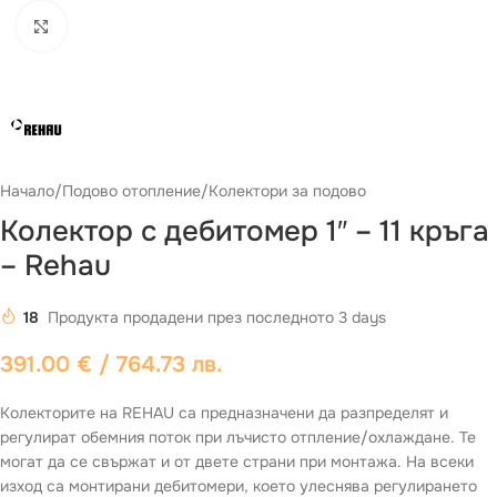
Виж повече
Начало
/
Подово отопление
/
Колектори за подово
Колектор с дебитомер 1″ – 11 кръга
– Rehau
18
Продукта продадени през последното 3 days
391.00
€
/ 764.73 лв.
Колекторите на REHAU са предназначени да разпределят и
регулират обемния поток при лъчисто отпление/охлаждане. Те
могат да се свържат и от двете страни при монтажа. На всеки
изход са монтирани дебитомери, което улеснява регулирането