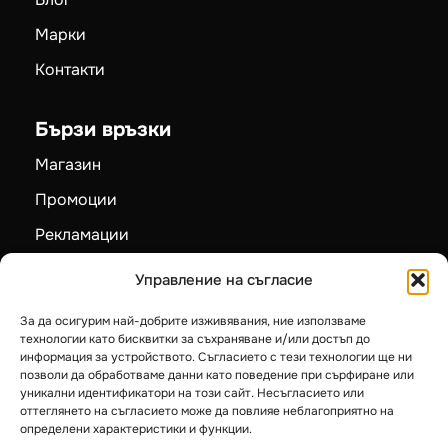
Марки
Контакти
Бързи връзки
Магазин
Промоции
Рекламации
Карта на сайта
Управление на съгласие
За да осигурим най-добрите изживявания, ние използваме
Категории
технологии като бисквитки за съхраняване и/или достъп до
информация за устройството. Съгласието с тези технологии ще ни
Пелетни камини
позволи да обработваме данни като поведение при сърфиране или
уникални идентификатори на този сайт. Несъгласието или
Камини на дърва
оттеглянето на съгласието може да повлияе неблагоприятно на
определени характеристики и функции.
Котли на твърдо гориво