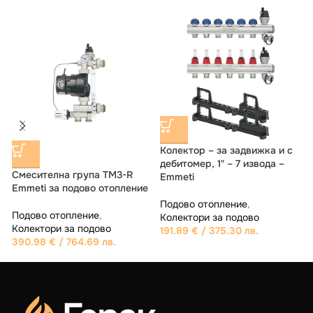
Колектор – за задвижка и с
дебитомер, 1″ – 7 извода –
Смесителна група TM3-R
Emmeti
E
Emmeti за подово отопление
с
Подово отопление
,
Подово отопление
,
Колектори за подово
Колектори за подово
191.89
€
/ 375.30 лв.
390.98
€
/ 764.69 лв.