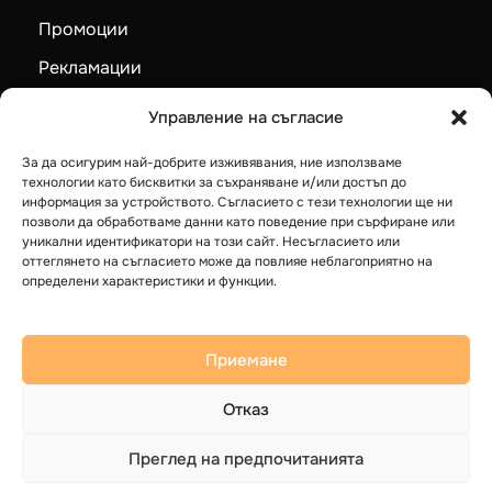
Промоции
Рекламации
Карта на сайта
Управление на съгласие
За да осигурим най-добрите изживявания, ние използваме
Категории
технологии като бисквитки за съхраняване и/или достъп до
информация за устройството. Съгласието с тези технологии ще ни
Пелетни камини
позволи да обработваме данни като поведение при сърфиране или
уникални идентификатори на този сайт. Несъгласието или
Камини на дърва
оттеглянето на съгласието може да повлияе неблагоприятно на
определени характеристики и функции.
Котли на твърдо гориво
Термопомпи LG
Приемане
Бойлери
Отказ
Преглед на предпочитанията
© 2025 Герак ЕООД. Всички права запазени.