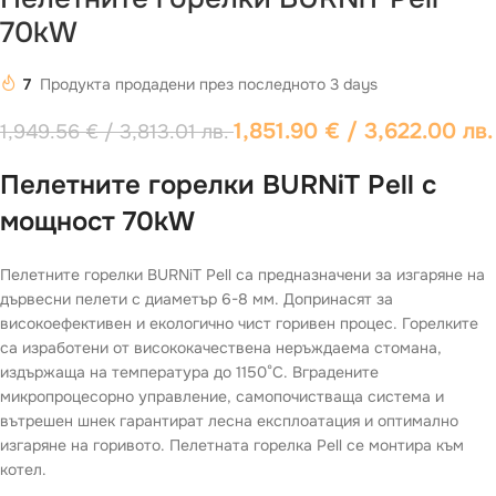
70kW
7
Продукта продадени през последното 3 days
1,851.90
€
/ 3,622.00 лв.
1,949.56
€
/ 3,813.01 лв.
Пелетните горелки BURNiT Pell с
мощност 70kW
Пелетните горелки BURNiT Pell са предназначени за изгаряне на
дървесни пелети с диаметър 6-8 мм. Допринасят за
високоефективен и екологично чист горивен процес. Горелките
са изработени от висококачествена неръждаема стомана,
издържаща на температура до 1150°С. Вградените
микропроцесорно управление, самопочистваща система и
вътрешен шнек гарантират лесна експлоатация и оптимално
изгаряне на горивото. Пелетната горелка Pell се монтира към
котел.