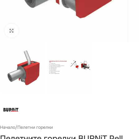
Виж повече
Начало
/
Пелетни горелки
Пелетните горелки BURNiT Pell