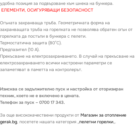
удобна позиция за подвързване към шнека на бункера.
ЕЛЕМЕНТИ, ОСИГУРЯВАЩИ БЕЗОПАСНОСТ
Огъната захранваща тръба. Геометричната форма на
захранващата тръба на горелката не позволява обратен огън от
горелката да постъпи в бункера с пелети.
Термостатична защита (80°С).
Предпазител (10 А).
Прекъсване на електрозахранването. В случай на прекъсване на
електрозахранването всички настроени параметри се
запаметяват в паметта на контролерът.
Изисква се задължително пуск и настройка от оторизиран
техник, което не е включено в цената.
Телефон за пуск – 0700 17 343.
За още висококачествени продукти от
Магазин за отопление
gerak.bg
, посетете нашата категория „
пелетни горелки
„.