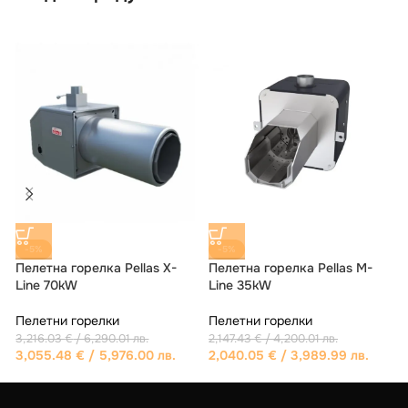
-5%
ИЗЧЕРПАНО
Пелетна горелка Pellas X-
Пелетна горелка Pellas X-
П
Line 120kW
Line 100kW
Пелетни горелки
Пелетни горелки
4,115.90
€
/ 8,050.00 лв.
5,215.18
€
/ 10,200.01 лв.
1
4,954.42
€
/ 9,690.00 лв.