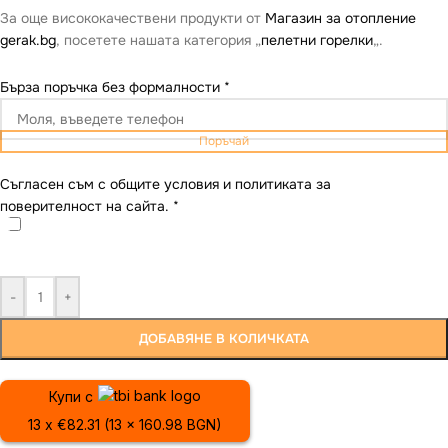
За още висококачествени продукти от
Магазин за отопление
gerak.bg
, посетете нашата категория „
пелетни горелки
„.
Бърза поръчка без формалности
*
Поръчай
Съгласен съм с общите условия и политиката за
поверителност на сайта.
*
-
+
ДОБАВЯНЕ В КОЛИЧКАТА
Купи с
13 x €82.31 (13 x 160.98 BGN)