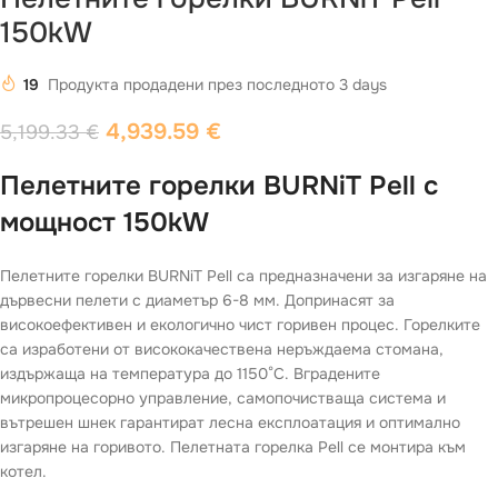
150kW
19
Продукта продадени през последното 3 days
4,939.59
€
5,199.33
€
Пелетните горелки BURNiT Pell с
мощност 150kW
Пелетните горелки BURNiT Pell са предназначени за изгаряне на
дървесни пелети с диаметър 6-8 мм. Допринасят за
високоефективен и екологично чист горивен процес. Горелките
са изработени от висококачествена неръждаема стомана,
издържаща на температура до 1150°С. Вградените
микропроцесорно управление, самопочистваща система и
вътрешен шнек гарантират лесна експлоатация и оптимално
изгаряне на горивото. Пелетната горелка Pell се монтира към
котел.