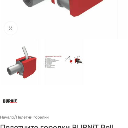
Виж повече
Начало
/
Пелетни горелки
Пелетните горелки BURNiT Pell