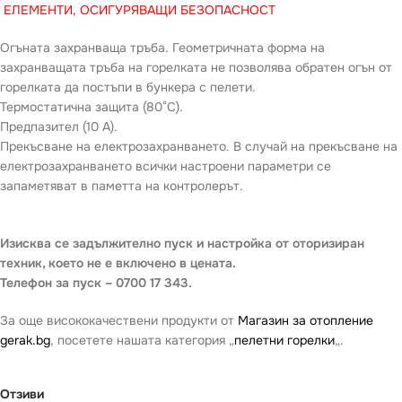
ЕЛЕМЕНТИ, ОСИГУРЯВАЩИ БЕЗОПАСНОСТ
Огъната захранваща тръба. Геометричната форма на
захранващата тръба на горелката не позволява обратен огън от
горелката да постъпи в бункера с пелети.
Термостатична защита (80°С).
Предпазител (10 А).
Прекъсване на електрозахранването. В случай на прекъсване на
електрозахранването всички настроени параметри се
запаметяват в паметта на контролерът.
Изисква се задължително пуск и настройка от оторизиран
техник, което не е включено в цената.
Телефон за пуск – 0700 17 343.
За още висококачествени продукти от
Магазин за отопление
gerak.bg
, посетете нашата категория „
пелетни горелки
„.
Отзиви