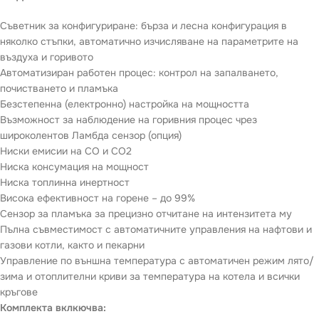
Съветник за конфигуриране: бърза и лесна конфигурация в
няколко стъпки, автоматично изчисляване на параметрите на
въздуха и горивото
Автоматизиран работен процес: контрол на запалването,
почистването и пламъка
Безстепенна (електронно) настройка на мощността
Възможност за наблюдение на горивния процес чрез
широколентов Ламбда сензор (опция)
Ниски емисии на CO и CO2
Ниска консумация на мощност
Ниска топлинна инертност
Висока ефективност на горене – до 99%
Сензор за пламъка за прецизно отчитане на интензитета му
Пълна съвместимост с автоматичните управления на нафтови и
газови котли, както и пекарни
Управление по външна температура с автоматичен режим лято/
зима и отоплителни криви за температура на котела и всички
кръгове
Комплекта вклкючва: