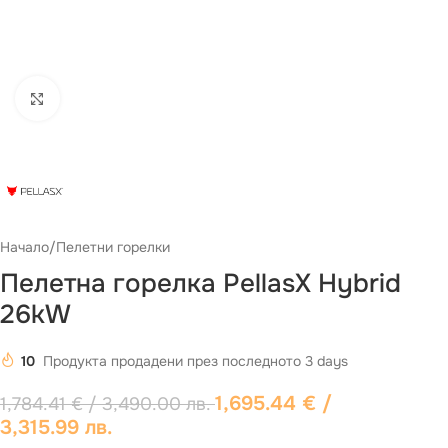
Виж повече
Начало
/
Пелетни горелки
Пелетна горелка PellasX Hybrid
26kW
10
Продукта продадени през последното 3 days
1,695.44
€
/
1,784.41
€
/ 3,490.00 лв.
3,315.99 лв.