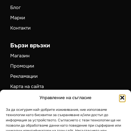
Блог
Марки
Контакти
Бързи връзки
Магазин
Промоции
Рекламации
Карта на сайта
Управление на съгласие
Категории
Пелетни камини
За да осигурим най-добрите изживявания, ние използваме
технологии като бисквитки за съхраняване и/или достъп до
Камини на дърва
информация за устройството. Съгласието с тези технологии ще ни
позволи да обработваме данни като поведение при сърфиране или
Котли на твърдо гориво
уникални идентификатори на този сайт. Несъгласието или