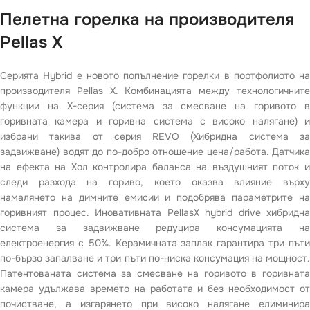
Пелетна горелка на производителя
Pellas X
Серията Hybrid е новото попълнение горелки в портфолиото на
производителя Pellas X. Комбинацията между технологичните
функции на X-серия (система за смесване на горивото в
горивната камера и горивна система с високо налягане) и
избрани такива от серия REVO (Хибридна система за
задвижване) водят до по-добро отношение цена/работа. Датчика
на ефекта на Хол контролира баланса на въздушният поток и
следи разхода на гориво, което оказва влияние върху
намалянето на димните емисии и подобрява параметрите на
горивният процес. Иновативната PellasX hybrid drive хибридна
система за задвижване редуцира консумацията на
електроенергия с 50%. Керамичната заплак гарантира три пъти
по-бързо запалване и три пъти по-ниска консумация на мощност.
Патентованата система за смесване на горивото в горивната
камера удължава времето на работата и без необходимост от
почистване, а изгарянето при високо налягане елиминира