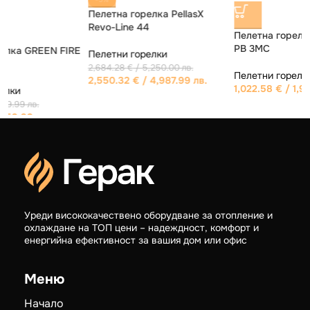
Пелетна горелка PellasX
Revo-Line 44
Пелетна горелка GREEN FIRE
PB 3MC
E
Пелетни горелки
2,684.28
€
/ 5,250.00 лв.
Пелетни горелки
2,550.32
€
/ 4,987.99 лв.
1,022.58
€
/ 1,999.99 лв.
1
Уреди висококачествено оборудване за отопление и
охлаждане на ТОП цени – надеждност, комфорт и
енергийна ефективност за вашия дом или офис
Меню
Начало