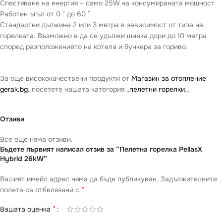
Спестяване на енергия – само 25W на консумираната мощност
Работен ъгъл от 0 ° до 60 °
Стандартни дължина 2 или 3 метра в зависимост от типа на
горелката. Възможно е да се удължи шнека дори до 10 метра
според разположението на котела и бункера за гориво.
За още висококачествени продукти от
Магазин за отопление
gerak.bg
, посетете нашата категория „
пелетни горелки
„.
Отзиви
Все още няма отзиви.
Бъдете първият написал отзив за “Пелетна горелка PellasX
Hybrid 26kW”
Вашият имейл адрес няма да бъде публикуван.
Задължителните
*
полета са отбелязани с
*
Вашата оценка