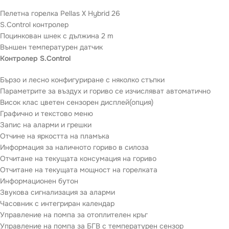
Пелетна горелка Pellas X Hybrid 26
S.Control контролер
Поцинкован шнек с дължина 2 m
Външен температурен датчик
Контролер S.Control
Бързо и лесно конфигуриране с няколко стъпки
Параметрите за въздух и гориво се изчисляват автоматично
Висок клас цветен сензорен дисплей(опция)
Графично и текстово меню
Запис на аларми и грешки
Отчине на яркостта на пламъка
Информация за наличното гориво в силоза
Отчитане на текущата консумация на гориво
Отчитане на текущата мощност на горелката
Информационен бутон
Звукова сигнализация за аларми
Часовник с интегриран календар
Управление на помпа за отоплителен кръг
Управление на помпа за БГВ с температурен сензор