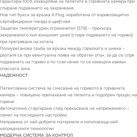
гарантира 100% изхвърляне на пелетите в горивната камера при
спиране подаването на захранване
Нов тип букса за връзка X.Plug, изработена от взривозащитно
сертифицирани гнезда и щифтове
Защитен температурен ограничител (STB) – прекъсва
захранването към външният шнек (спира подаването на гориво)
при прегряване на котела
Полиуретанова тръба за връзка между горелката и шнека –
разтапя се при евентуална поява на обратен огън, за да се спре
подаването на гориво и по този начин то се изхвърля извяън
опасната зона
НАДЕЖНОСТ
Патентована система за смесване на горивото в горивната
камера – повишено премахване на пепелта и подобрен процес на
горене
Автоматично стартиране след прекъсване на напрежението –
памет на последните настройки
Направена от най-добрите материали и използваща най-
напредналите технологии
МОДЕРНА СИСТЕМА ЗА КОНТРОЛ