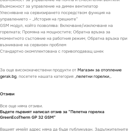
Възможност за управление на димен вентилатор
Улесняване на сервизирането посредством функция на
управлението – „История на грешките”
GSM модул, който позволява: Включване/изключване на
горелката; Промяна на мощностите; Обратна връзка за
моментното състояние на работния режим; Обратна връзка при
възникване на сервизен проблем
Стандартно окомплектована с горивоподаващ шнек
За още висококачествени продукти от
Магазин за отопление
gerak.bg
, посетете нашата категория „
пелетни горелки
„.
Отзиви
Все още няма отзиви.
Бъдете първият написал отзив за “Пелетна горелка
GreenEcoTherm GP 32 GSM”
Вашият имейл адрес няма да бъде публикуван.
Задължителните