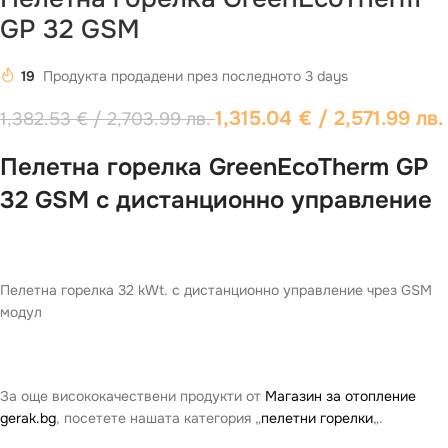
GP 32 GSM
19
Продукта продадени през последното 3 days
1,315.04
€
/ 2,571.99 лв.
1,382.53
€
/ 2,703.99 лв.
Пелетна горелка GreenEcoTherm GP
32 GSM с дистанционно управление
Пелетна горелка 32 kWt. с дистанционно управление чрез GSM
модул
За още висококачествени продукти от
Магазин за отопление
gerak.bg
, посетете нашата категория „
пелетни горелки
„.