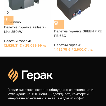
ИЗЧЕРПАНО
Пелетна горелка PellasX
Пелетна горелка GREEN FIRE
N FIRE
Revo-Line 120
PB 10SC
Пелетни горелки
Пелетни горелки
6,672.36
€
/ 13,050.00 лв.
1,942.91
€
/ 3,800.00 лв.
.
Уреди висококачествено оборудване за отопление и
охлаждане на ТОП цени – надеждност, комфорт и
енергийна ефективност за вашия дом или офис