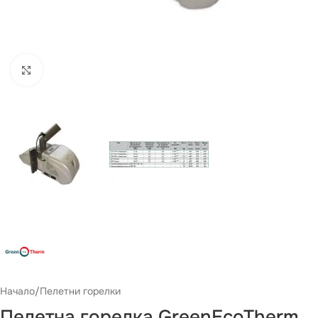
Виж повече
Начало
/
Пелетни горелки
Пелетна горелка GreenEcoTherm