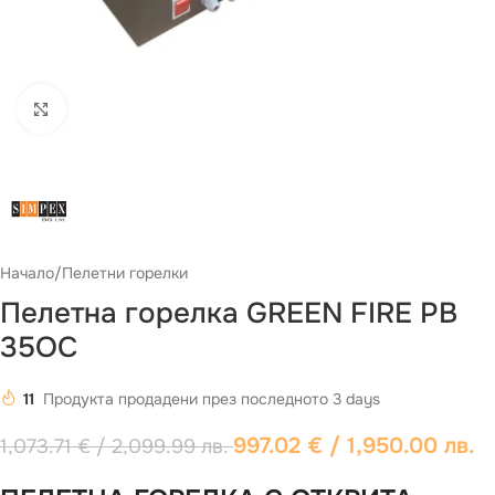
Виж повече
Начало
/
Пелетни горелки
Пелетна горелка GREEN FIRE PB
35OC
11
Продукта продадени през последното 3 days
997.02
€
/ 1,950.00 лв.
1,073.71
€
/ 2,099.99 лв.