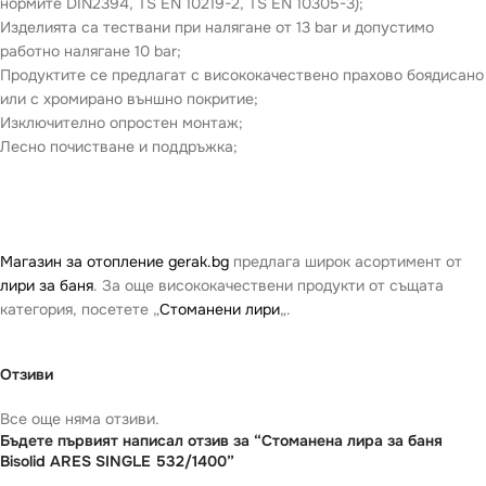
нормите DIN2394, TS EN 10219-2, TS EN 10305-3);
Изделията са тествани при налягане от 13 bar и допустимо
работно налягане 10 bar;
Продуктите се предлагат с висококачествено прахово боядисано
или с хромирано външно покритие;
Изключително опростен монтаж;
Лесно почистване и поддръжка;
Магазин за отопление gerak.bg
предлага широк асортимент от
лири за баня
. За още висококачествени продукти от същата
категория, посетете „
Стоманени лири
„.
Отзиви
Все още няма отзиви.
Бъдете първият написал отзив за “Стоманена лира за баня
Bisolid ARES SINGLE 532/1400”