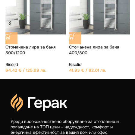
Стоманена лира за баня
Стоманена лира за баня
500/1200
400/800
Bisolid
Bisolid
B
64.42
€
/ 125.99 лв.
41.93
€
/ 82.01 лв.
Уреди висококачествено оборудване за отопление и
охлаждане на ТОП цени – надеждност, комфорт и
енергийна ефективност за вашия дом или офис