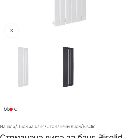
Виж повече
Начало
/
Лири за баня
/
Стоманени лири
/
Bisolid
Стоманена лира за баня Bisolid