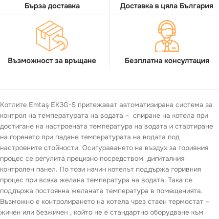
Бърза доставка
Доставка в цяла България
Възможност за връщане
Безплатна консултация
Котлите Emtaş EK3G-S притежават автоматизирана система за
контрол на температурата на водата – спиране на котела при
достигане на настроената температура на водата и стартиране
на горенето при падане температурата на водата под
настроените стойности. Осигураването на въздух за горивния
процес се регулита прецизно посредством дигиталния
контролен панел. По този начин котелът поддържа горивния
процес при всяка желана температура на водата. Така се
поддържа постоянна желаната температура в помещенията.
Възможно е контролирането на котела чрез стаен термостат –
жичен или безжичен , който не е стандартно оборудване към