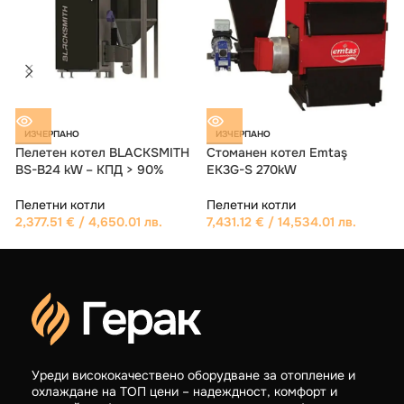
-5%
-5%
Пелетен котел Artel Caldaia
Пелетен котел BLACKSMITH
Compact 24kW
BS-B45 kW КПД > 90%
Пелетни котли
Пелетни котли
3,742.66
€
/ 7,320.01 лв.
3,502.35
€
/ 6,850.00 лв.
3,555.52
€
/ 6,953.99 лв.
3,327.49
€
/ 6,508.00 лв.
Уреди висококачествено оборудване за отопление и