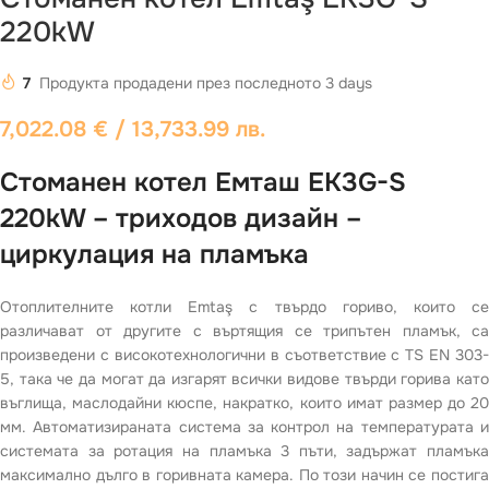
220kW
7
Продукта продадени през последното 3 days
7,022.08
€
/ 13,733.99 лв.
Стоманен котел Емташ EK3G-S
220kW – триходов дизайн –
циркулация на пламъка
Отоплителните котли Emtaş с твърдо гориво, които се
различават от другите с въртящия се трипътен пламък, са
произведени с високотехнологични в съответствие с TS EN 303-
5, така че да могат да изгарят всички видове твърди горива като
въглища, маслодайни кюспе, накратко, които имат размер до 20
мм. Автоматизираната система за контрол на температурата и
системата за ротация на пламъка 3 пъти, задържат пламъка
максимално дълго в горивната камера. По този начин се постига