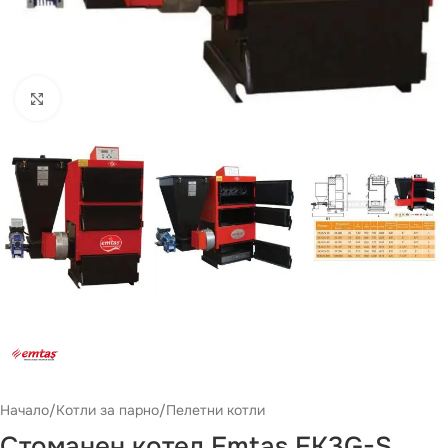
Виж повече
Начало
/
Котли за парно
/
Пелетни котли
Стоманен котел Emtaş EK3G-S