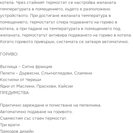
котела. Чрез стайният термостат се настройва желаната
температурата в помещението, където е разположено
устройството. При достигане желаната температура в
помещението, термостатът спира подаването на гориво в
котела, а при падане на температурата в помещението под
желаната, термостатът активира подаването на гориво в котела.
Когато горивото привърши, системата се затваря автоматично.
ГОРИВО:
Въглища – Ситна фракция
Пелети – Дървесни, Слънчогледови, Сламени
Костилки от Череши
Ядки от Маслини, Праскови, Кайсии
ПРЕДИМСТВА:
Практично зареждане и почистване на пепелника.
Автоматично подаване на горивото.
Съвместим със стаен термостат.
Три врати
Триходов дизайн