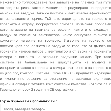
максимално топлоотдаване при завъртане на пламъка три пъти
по водната риза, както и максимално редуциране на вредните
емисии във въздуха. Така се постига и максимална ефективност
от използваното гориво. Тъй като зареждането на горивото в
горелката е отдолу, посредством спирала, възможни проблеми
като изгасване на пламъка са решени, както и с входящият
въздух за горене от вентилатора, който осигурява пълното и
хомогенно изгаряне на горивото. Изгаряне на горивото се
постига чрез пренасянето на въздуха за горенето от дъното на
горивната камера нагоре с вентилатор и от върха на горивната
камера с помощта на вторични въздушни канали. При тази
система за балансиране на циркулацията на въздуха и
изгорелите газове в горивната камера , изгарянето на горивото е
изцяло под контрол. Котлите Emtaş EK3G-S предлагат надеждно
и икономично решение за отопление на всякакъв вид къщи,
офиси и сгради с техните изключителни качества. Котлите са с
Гаранционен срок 2 години и СЕ сертификат.
Бърза поръчка без формалности
*