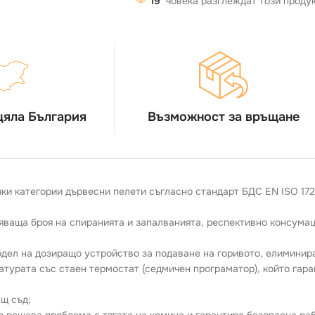
19
човека разглеждат този проду
цяла България
Възможност за връщане
и категории дървесни пелети съгласно стандарт БДС EN ISO 17225
ваща броя на спиранията и запалванията, респективно консумаци
одел на дозиращо устройство за подаване на горивото, елиминир
атурата със стаен термостат (седмичен програматор), който гар
щ съд;
 решава проблема с тягата на комина и гарантира безопасна ра