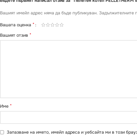
Бъдете първият написал отзив за “Пелетен котел PELLETHERM 
Вашият имейл адрес няма да бъде публикуван.
Задължителните п
*
Вашата оценка
*
Вашият отзив
*
Име
Запазване на името, имейл адреса и уебсайта ми в този брау