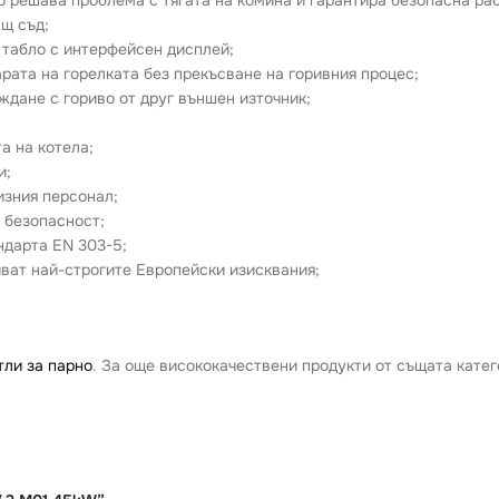
щ съд;
 табло с интерфейсен дисплей;
арата на горелката без прекъсване на горивния процес;
ждане с гориво от друг външен източник;
а на котела;
и;
изния персонал;
 безопасност;
ндарта EN 303-5;
иват най-строгите Европейски изисквания;
тли за парно
. За още висококачествени продукти от същата катег