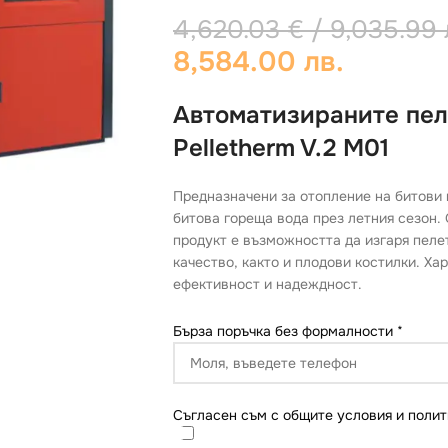
4,620.03
€
/ 9,035.99 
8,584.00 лв.
Автоматизираните пел
Pelletherm V.2 M01
Предназначени за отопление на битови 
битова гореща вода през летния сезон.
продукт е възможността да изгаря пеле
качество, както и плодови костилки. Ха
ефективност и надеждност.
Бърза поръчка без формалности
*
Съгласен съм с общите условия и полит