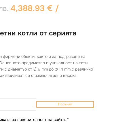
4,388.93
€
/
лв.
етни котли от серията
и фирмени обекти, както и за подгряване на
 Основното предимство и уникалност на този
ти с диаметър от Ø 6 mm до Ø 14 mm с различно
рактеризират се с изключително висока
Поръчай
иката за поверителност на сайта.
*