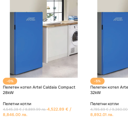
ИЗЧЕРПАНО
ИЗЧЕРПАНО
Стоманен котел Emtaş EK3G-S 120kW
Пелетен котел BLA
КПД > 90%
Пелетни котли
4,322.46
€
/ 8,454.00 лв.
Пелетни котли
2,198.56
€
/ 4,300.