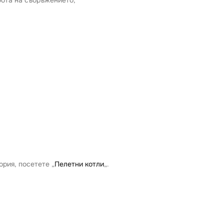
ория, посетете „
Пелетни котли
„.