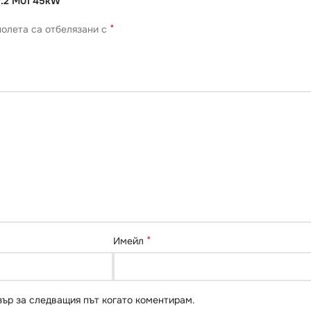
V.2 M01 45kW”
*
олета са отбелязани с
*
Имейл
зър за следващия път когато коментирам.