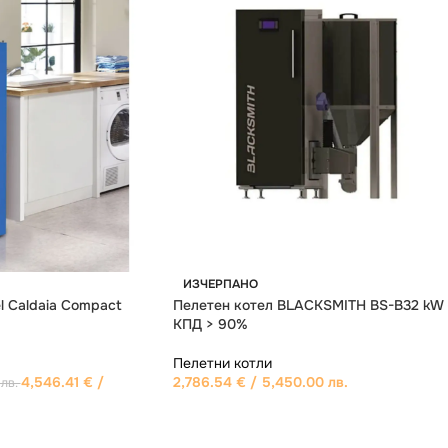
ИЗЧЕРПАНО
CKSMITH BS-B16 kW –
Пелетен котел BURNiT Pell Easy 20 с WI
FI модул
Пелетни котли
01 лв.
3,067.75
€
/ 6,000.00 лв.