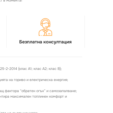
кт в момента!
Безплатна консултация
-2-2014 (клас A1; клас A2; клас B);
ята на гориво и електрическа енергия;
ащ фактора “обратен огън” и самозапалване;
антира максимален топлинен комфорт и
бота на съоръжението;