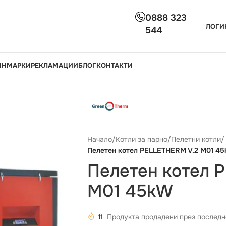
0888 323
ЛОГИ
544
ИН
МАРКИ
РЕКЛАМАЦИИ
БЛОГ
КОНТАКТИ
Начало
/
Котли за парно
/
Пелетни котли
/
Пелетен котел PELLETHERM V.2 M01 4
Пелетен котел 
M01 45kW
11
Продукта продадени през последн