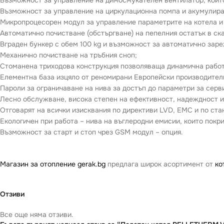
Възможност за управление на циркулационна помпа и акумулира
Микропроцесорен модул за управление параметрите на котела и
Автоматично почистване (обстъргване) на пепелния остатък в ск
Вграден бункер с обем 100 kg и възможност за автоматично заре
Механично почистване на тръбния сноп;
Стоманена триходова конструкция позволяваща динамична работ
Елементна база изцяло от реномирани Европейски производител
Пароли за ограничаване на нива за достъп до параметри за серв
Лесно обслужване, висока степен на ефективност, надеждност и
Отговарят на всички изисквания по директиви LVD, EMC и по ста
Екологичен при работа – нива на въглеродни емисии, които покр
Възможност за старт и стоп чрез GSM модул – опция.
Магазин за отопление gerak.bg
предлага широк асортимент от
ко
Отзиви
Все още няма отзиви.