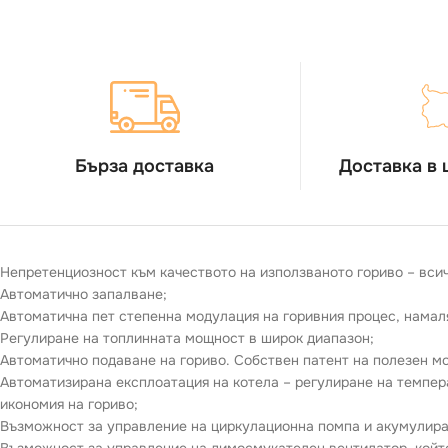
Бърза доставка
Доставка в 
Непретенциозност към качеството на използваното гориво – всичк
Автоматично запалване;
Автоматична пет степенна модулация на горивния процес, намаля
Регулиране на топлинната мощност в широк диапазон;
Автоматично подаване на гориво. Собствен патент на полезен м
Автоматизирана експлоатация на котела – регулиране на темпер
икономия на гориво;
Възможност за управление на циркулационна помпа и акумулира
Възможност за управление на димосмукателен вентилатор, който