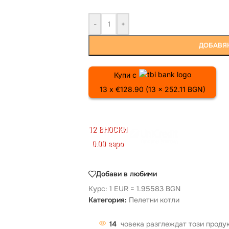
-
+
ДОБАВЯН
Купи с
13 x €128.90 (13 x 252.11 BGN)
12 ВНОСКИ
0.00 евро
Добави в любими
Курс: 1 EUR = 1.95583 BGN
Категория:
Пелетни котли
14
човека разглеждат този проду