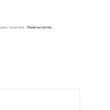
ория, посетете „
Пелетни котли
„.