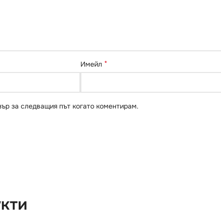
*
Имейл
зър за следващия път когато коментирам.
укти