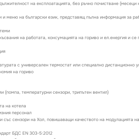
дължителност на експлоатацията, без ръчно почистване (месеци 
и и меню на български език, представящ пълна информация за р
стеми
екъсвания на работата, консумацията на гориво и ел.енергия и с
ция
атурата с универсален термостат или специално дистанционно у
номия на гориво
и (помпа, температурни сензори, трипътен вентил)
та на котела
изния персонал
ни със сензори на Хол, повишаващи качеството на модулацията н
андарт БДС EN 303-5:2012