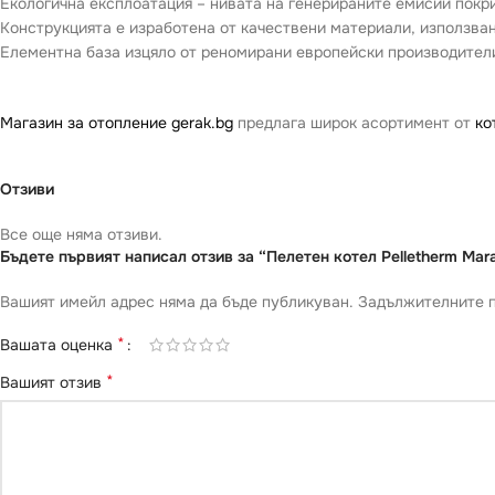
Екологична експлоатация – нивата на генерираните емисии покр
Конструкцията е изработена от качествени материали, използва
Елементна база изцяло от реномирани eвропейски производител
Магазин за отопление gerak.bg
предлага широк асортимент от
ко
Отзиви
Все още няма отзиви.
Бъдете първият написал отзив за “Пелетен котел Pelletherm Ma
Вашият имейл адрес няма да бъде публикуван.
Задължителните п
*
Вашата оценка
*
Вашият отзив