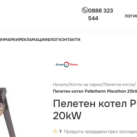
0888 323
ЛОГИ
544
ИН
МАРКИ
РЕКЛАМАЦИИ
БЛОГ
КОНТАКТИ
Начало
/
Котли за парно
/
Пелетни котли
/
Пелетен котел Pelletherm Marathon 20k
Пелетен котел P
20kW
7
Продукта продадени през последно