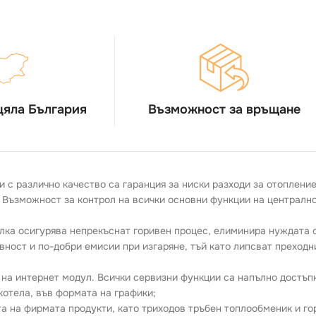
цяла България
Възможност за връщане
и с различно качество са гаранция за ниски разходи за отоплени
 Възможност за контрол на всички основни функции на централно
ка осигурява непрекъснат горивен процес, елиминира нуждата от
вност и по-добри емисии при изгаряне, тъй като липсват преходн
 на интернет модул. Всички сервизни функции са напълно достъп
котела, във формата на графики;
а на фирмата продукти, като триходов тръбен топлообменик и го