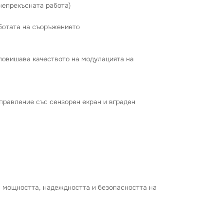
непрекъсната работа)
аботата на съоръжението
е повишава качеството на модулацията на
правление със сензорен екран и вграден
а мощността, надеждността и безопасността на