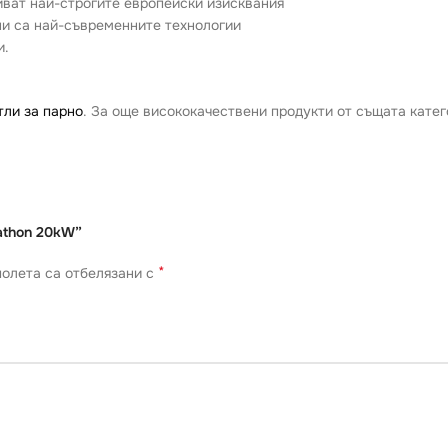
иват най-строгите eвропейски изисквания
ни са най-съвременните технологии
и.
тли за парно
. За още висококачествени продукти от същата катег
rathon 20kW”
*
олета са отбелязани с