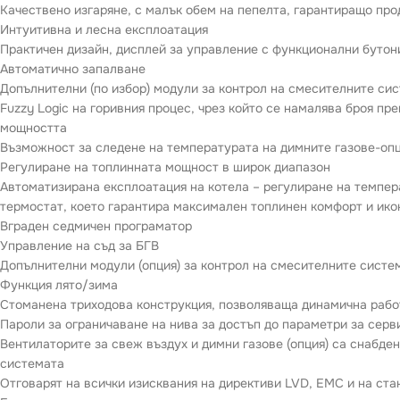
Качествено изгаряне, с малък обем на пепелта, гарантиращо про
Интуитивна и лесна експлоатация
Практичен дизайн, дисплей за управление с функционални бутон
Автоматично запалване
Допълнителни (по избор) модули за контрол на смесителните си
Fuzzy Logic на горивния процес, чрез който се намалява броя пр
мощността
Възможност за следене на температурата на димните газове-оп
Регулиране на топлинната мощност в широк диапазон
Автоматизирана експлоатация на котела – регулиране на темпер
термостат, което гарантира максимален топлинен комфорт и ико
Вграден седмичен програматор
Управление на съд за БГВ
Допълнителни модули (опция) за контрол на смесителните систем
Функция лято/зима
Стоманена триходова конструкция, позволяваща динамична рабо
Пароли за ограничаване на нива за достъп до параметри за серв
Вентилаторите за свеж въздух и димни газове (опция) са снабде
системата
Отговарят на всички изисквания на директиви LVD, EMC и на ст