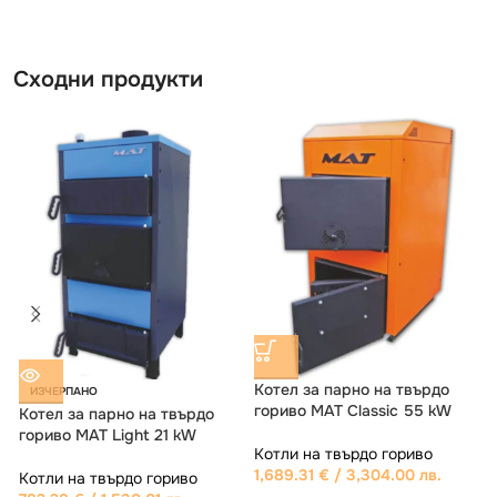
Сходни продукти
Котел за парно на твърдо
-5%
гориво МАТ Power 75 kW
ИЗЧЕРПАНО
г
Стоманен котел на твърдо
Котли на твърдо гориво
гориво Bisolid Saver WF
2,377.51
€
/ 4,650.01 лв.
35kW