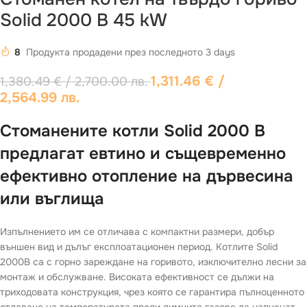
Sоlid 2000 B 45 kW
8
Продукта продадени през последното 3 days
1,311.46
€
/
1,380.49
€
/ 2,700.00 лв.
2,564.99 лв.
Стоманените котли Sоlid 2000 B
предлагат евтино и същевременно
ефективно отопление на дървесина
или въглища
Изпълнението им се отличава с компактни размери, добър
външен вид и дълъг експлоатационен период. Котлите Solid
2000B са с горно зареждане на горивото, изключително лесни за
монтаж и обслужване. Високата ефективност се дължи на
триходовата конструкция, чрез която се гарантира пълноценното