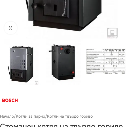
Виж повече
Начало
/
Котли за парно
/
Котли на твърдо гориво
Стоманен котел на твърдо гориво