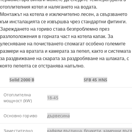
отоплителния котел и налягането на водата.
Монтажът на котела е изключително лесен, а свързването
към инсталацията се извършва чрез стандартни фитинги.
Зареждането на гориво става безпроблемно през
разлоположения в горната част на котела капак. За
улесняване на почистването спомагат особено големите
размери на вратата и камерата за пепел, както и системата
за раздвижване на скарата за раздробяване на шлаката, с
която пепелта се отстранява напълно.
Solid 2000 B
SFB 45 HNS
Отоплителна
18-45
мощност (kW)
Основно гориво
дървесина
Заместително
кафяви въглища, брикети, каменни въг