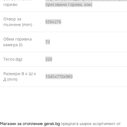
гориво
пресовани горива, кокс
Отвор за
550х276
пълнене (mm)
Обем горивна
73
камера (l)
Тегло (kg)
320
Размери В x Ш x
1045x770x980
Д (mm)
Магазин за отопление gerak.bg
предлага широк асортимент от