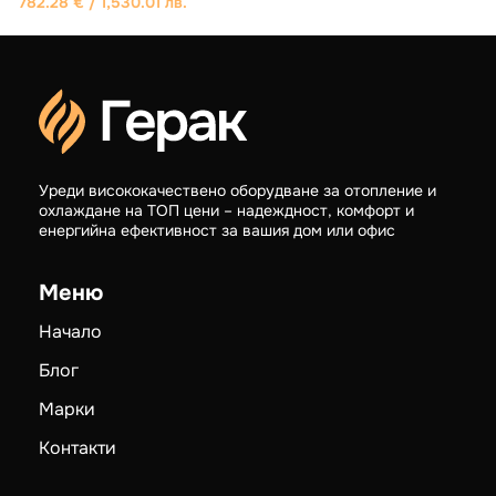
1
1
Котли на твърдо гориво
1,162.68
€
/ 2,274.00 лв.
1,104.39
€
/ 2,160.00 лв.
Уреди висококачествено оборудване за отопление и
охлаждане на ТОП цени – надеждност, комфорт и
енергийна ефективност за вашия дом или офис
Меню
Начало
Блог
Марки