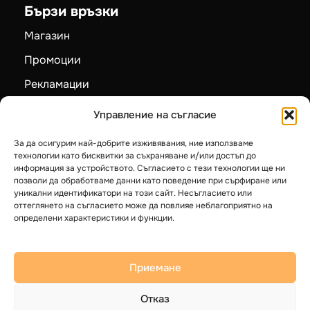
Контакти
Бързи връзки
Магазин
Промоции
Управление на съгласие
Рекламации
За да осигурим най-добрите изживявания, ние използваме
Карта на сайта
технологии като бисквитки за съхраняване и/или достъп до
информация за устройството. Съгласието с тези технологии ще ни
позволи да обработваме данни като поведение при сърфиране или
Категории
уникални идентификатори на този сайт. Несъгласието или
оттеглянето на съгласието може да повлияе неблагоприятно на
Пелетни камини
определени характеристики и функции.
Камини на дърва
Котли на твърдо гориво
Приемане
Термопомпи LG
Отказ