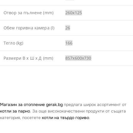
Отвор за пълнене (mm)
260х125
Обем горивна камера (l)
26
Тегло (kg)
166
Размери В x Ш x Д (mm)
857x600x730
Магазин за отопление gerak.bg
предлага широк асортимент от
котли за парно
. За още висококачествени продукти от същата
категория, посетете
котли на твърдо гориво
.