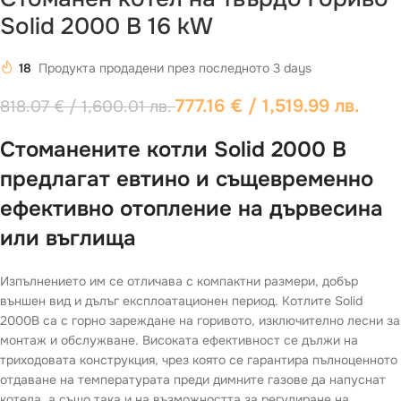
Sоlid 2000 B 16 kW
18
Продукта продадени през последното 3 days
777.16
€
/ 1,519.99 лв.
818.07
€
/ 1,600.01 лв.
Стоманените котли Sоlid 2000 B
предлагат евтино и същевременно
ефективно отопление на дървесина
или въглища
Изпълнението им се отличава с компактни размери, добър
външен вид и дълъг експлоатационен период. Котлите Solid
2000B са с горно зареждане на горивото, изключително лесни за
монтаж и обслужване. Високата ефективност се дължи на
триходовата конструкция, чрез която се гарантира пълноценното
отдаване на температурата преди димните газове да напуснат
котела, а също така и на възможността за регулиране на