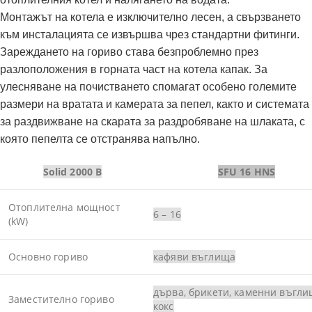
Монтажът на котела е изключително лесен, а свързването
към инсталацията се извършва чрез стандартни фитинги.
Зареждането на гориво става безпроблемно през
разлоположения в горната част на котела капак. За
улесняване на почистването спомагат особено големите
размери на вратата и камерата за пепел, както и системата
за раздвижване на скарата за раздробяване на шлаката, с
която пепелта се отстранява напълно.
Solid 2000 B
SFU 16 HNS
Отоплителна мощност
6 – 16
(kW)
Основно гориво
кафяви въглища
дърва, брикети, каменни въгли
Заместително гориво
кокс