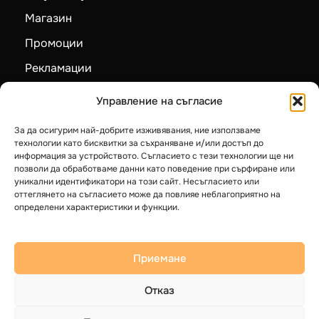
Промоции
Рекламации
Карта на сайта
Категории
Управление на съгласие
Пелетни камини
За да осигурим най-добрите изживявания, ние използваме
Камини на дърва
технологии като бисквитки за съхраняване и/или достъп до
информация за устройството. Съгласието с тези технологии ще ни
Котли на твърдо гориво
позволи да обработваме данни като поведение при сърфиране или
уникални идентификатори на този сайт. Несъгласието или
Термопомпи LG
оттеглянето на съгласието може да повлияе неблагоприятно на
определени характеристики и функции.
Бойлери
Приемане
Отказ
© 2025 Герак ЕООД. Всички права запазени.
Общи условия
Политика за Поверителност