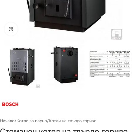
Виж повече
Начало
/
Котли за парно
/
Котли на твърдо гориво
Стоманен котел на твърдо гориво