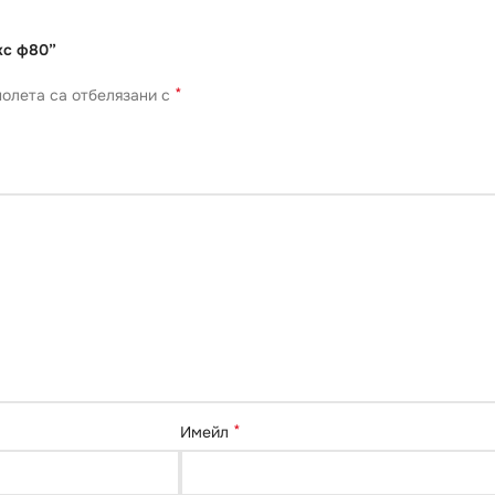
кс ф80”
*
олета са отбелязани с
*
Имейл