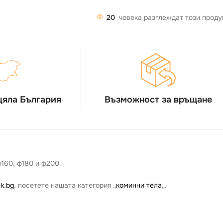
20
човека разглеждат този проду
цяла България
Възможност за връщане
ф160, ф180 и ф200.
k.bg
, посетете нашата категория „
коминни тела
„.