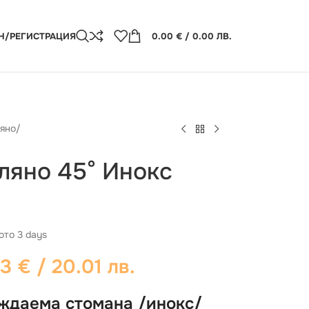
Н/РЕГИСТРАЦИЯ
0.00
€
/ 0.00 ЛВ.
яно
/
ляно 45° Инокс
ото 3 days
23
€
/ 20.01 лв.
ъждаема стомана /инокс/