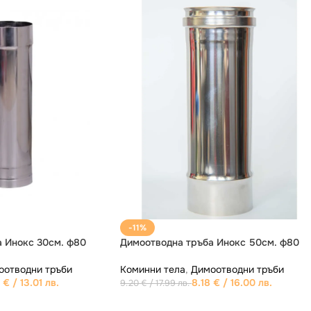
-8%
 коляно 90° Инокс ф80
Димоотводнa тръбa Инокс 20см.
а
,
Димоотводно коляно
Коминни тела
,
Димоотводни тръб
11.76
€
/ 23.00 лв.
5.62
€
/ 10.99 лв.
 лв.
6.14
€
/ 12.01 лв.