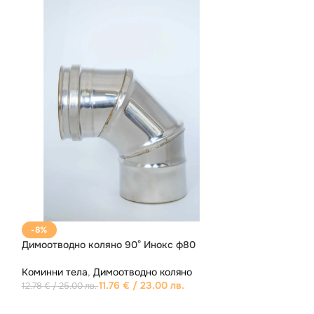
-10%
 ф80
Димоотводнa тръбa Инокс 1м. ф80
и
Коминни тела
,
Димоотводни тръби
13.80
€
/ 26.99 лв.
15.34
€
/ 30.00 лв.