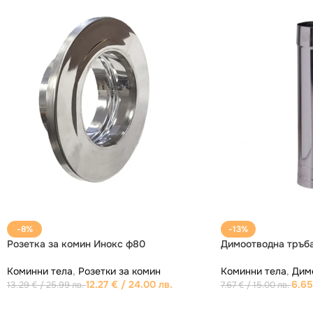
-11%
-8%
0
Димоотводнa тръбa Инокс 50см. ф80
Димоотводно
Коминни тела
,
Димоотводни тръби
Коминни тел
8.18
€
/ 16.00 лв.
9.20
€
/ 17.99 лв.
12.78
€
/ 25.00