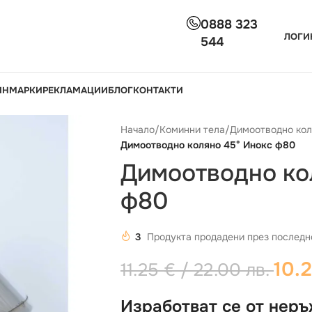
0888 323
ЛОГИ
544
ИН
МАРКИ
РЕКЛАМАЦИИ
БЛОГ
КОНТАКТИ
Начало
/
Коминни тела
/
Димоотводно кол
Димоотводно коляно 45° Инокс ф80
Димоотводно ко
ф80
3
Продукта продадени през последн
10.
11.25
€
/ 22.00 лв.
Изработват се от нер