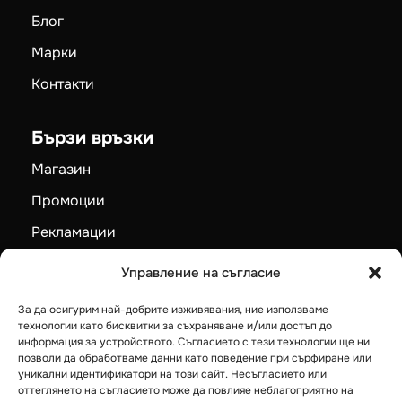
енергийна ефективност за вашия дом или офис
Меню
Начало
Блог
Марки
Контакти
Бързи връзки
Магазин
Управление на съгласие
Промоции
За да осигурим най-добрите изживявания, ние използваме
Рекламации
технологии като бисквитки за съхраняване и/или достъп до
информация за устройството. Съгласието с тези технологии ще ни
Карта на сайта
позволи да обработваме данни като поведение при сърфиране или
уникални идентификатори на този сайт. Несъгласието или
оттеглянето на съгласието може да повлияе неблагоприятно на