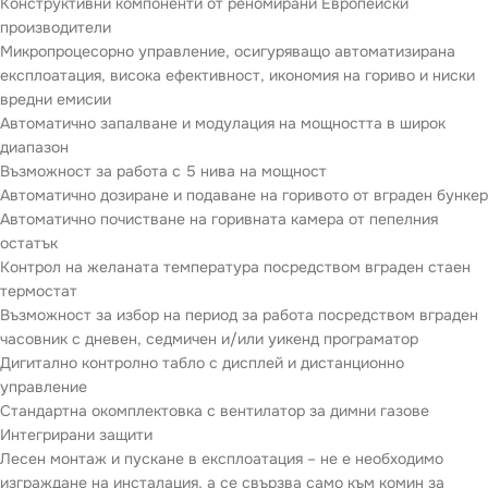
Конструктивни компоненти от реномирани Европейски
производители
Микропроцесорно управление, осигуряващо автоматизирана
експлоатация, висока ефективност, икономия на гориво и ниски
вредни емисии
Автоматично запалване и модулация на мощността в широк
диапазон
Възможност за работа с 5 нива на мощност
Автоматично дозиране и подаване на горивото от вграден бункер
Автоматично почистване на горивната камера от пепелния
остатък
Контрол на желаната температура посредством вграден стаен
термостат
Възможност за избор на период за работа посредством вграден
часовник с дневен, седмичен и/или уикенд програматор
Дигитално контролно табло с дисплей и дистанционно
управление
Стандартна окомплектовка с вентилатор за димни газове
Интегрирани защити
Лесен монтаж и пускане в експлоатация – не е необходимо
изграждане на инсталация, а се свързва само към комин за