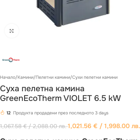
Виж повече
Начало
/
Камини
/
Пелетни камини
/
Сухи пелетни камини
Суха пелетна камина
GreenEcoTherm VIOLET 6.5 kW
12
Продукта продадени през последното 3 days
1,021.56
€
/ 1,998.00 лв.
1,067.58
€
/ 2,088.00 лв.