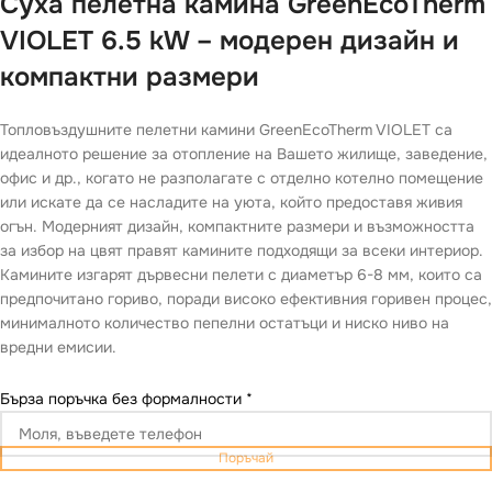
Суха пелетна камина GreenEcoTherm
VIOLET 6.5 kW – модерен дизайн и
компактни размери
Топловъздушните пелетни камини GreenEcoTherm VIOLET са
идеалното решение за отопление на Вашето жилище, заведение,
офис и др., когато не разполагате с отделно котелно помещение
или искате да се насладите на уюта, който предоставя живия
огън. Модерният дизайн, компактните размери и възможността
за избор на цвят правят камините подходящи за всеки интериор.
Камините изгарят дървесни пелети с диаметър 6-8 мм, които са
предпочитано гориво, поради високо ефективния горивен процес,
минималното количество пепелни остатъци и ниско ниво на
вредни емисии.
Бърза поръчка без формалности
*
Поръчай