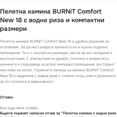
Пелетнa каминa BURNiT Comfort
New 18 с водна риза и компактни
размери
Пелетнa каминa BURNiT Comfort New 18 е удобно решение за
отопление. За да инсталирате камината не е нужно отделно
помещение. Тя е с компактни размери, лесна за инсталиране и
експлоатация. С елегантния си дизайн, топлина и живия огън,
камината е подходяща за всяко жилищно помещение, ресторант
или лоби на хотел. Горивната камера на камина BURNiT Comfort
New 18 е защитена с водна риза с голяма площ, което допринася
за по-голямата и ефективност.
Отзиви
Все още няма отзиви.
Бъдете първият написал отзив за “Пелетнa каминa с водна риза