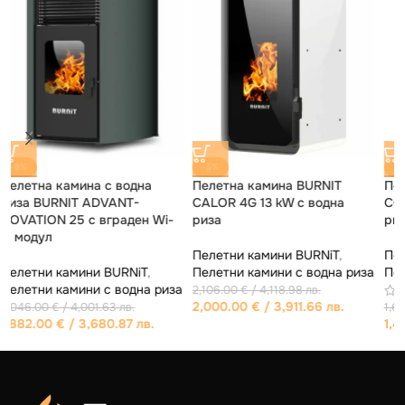
-15%
-15%
Суха пелетна камина BURNiT
Пелетна камина BURNIT
Ambient Duo Plus 13 kW
CONCEPT NEW 18 kW с водна
риза
Пелетни камини BURNiT
,
Сухи пелетни камини
Пелетни камини BURNiT
,
а
Пелетни камини с водна риза
1,772.14
€
/ 3,466.00 лв.
1,502.69
€
/ 2,939.01 лв.
1,678.00
€
/ 3,281.88 лв.
1,426.00
€
/ 2,789.01 лв.
1