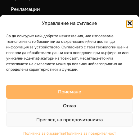
Рекламации
Карта на сайта
Управление на съгласие
За да осигурим най-добрите изживявания, ние използваме
Категории
технологии като бисквитки за съхраняване и/или достъп до
информация за устройството. Съгласието с тези технологии ще ни
Пелетни камини
позволи да обработваме данни като поведение при сърфиране или
уникални идентификатори на този сайт. Несъгласието или
Камини на дърва
оттеглянето на съгласието може да повлияе неблагоприятно на
определени характеристики и функции.
Котли на твърдо гориво
Термопомпи LG
Приемане
Бойлери
Отказ
Преглед на предпочитанията
© 2025 Герак ЕООД. Всички права запазени.
Общи условия
Политика за Поверителност
Политика за бисквитки
Политика за поверителност