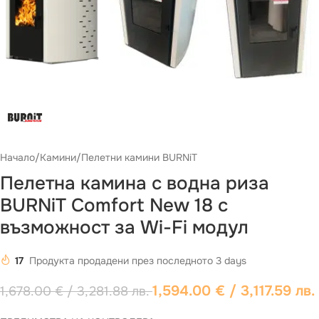
Начало
/
Камини
/
Пелетни камини BURNiT
Пелетнa каминa с водна риза
BURNiT Comfort New 18 с
възможност за Wi-Fi модул
17
Продукта продадени през последното 3 days
1,594.00
€
/ 3,117.59 лв.
1,678.00
€
/ 3,281.88 лв.