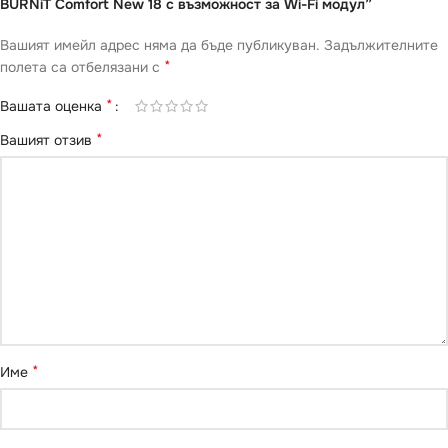
BURNiT Comfort New 18 с възможност за Wi-Fi модул”
Вашият имейл адрес няма да бъде публикуван.
Задължителните
*
полета са отбелязани с
*
Вашата оценка
*
Вашият отзив
*
Име