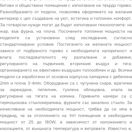
битови и обществени помещения с използване на твърдо гориво.
Разнообразието от модели, позволява оформянето на желания
интериор с цел създаване на уют, естетика и топлинен комфорт.
За готварски нужди могат да бъдат използвани технологиите: на
жар, във фурна, на плоча. Посочените топлинни мощности на
моделите са установени след изследвания, съгласно
стандартизирани условия. Постигането на желаната мощност
зависи от подбраното гориво с необходимата калоричност и
влага; последователното му разпалване и добавяне;
регулирането на първичния, вторичния въздух и тяга;
организирането на ефективен въздушен топлообмен и др. Всички
модели са изработени от основна корпусна ламарина с дебелина
2mm и плоча 3-4mm. Оборудвани са с чугунена скара, вратички
за зареждане, пепелник, тухлена облицовка, клапа за
регулиране на тягата на комина. Горивните камери са с
термошокова стъклокерамика, фурните със закалено стъкло. За
изчисляване на необходимата мощност, трябва да се има в
предвид, че за отоплението на 1m
помещение е необходима
3
мощност от 25 до 180W, в зависимост от изложението и
изолациите, от външната температура и ветровете. Известно е,