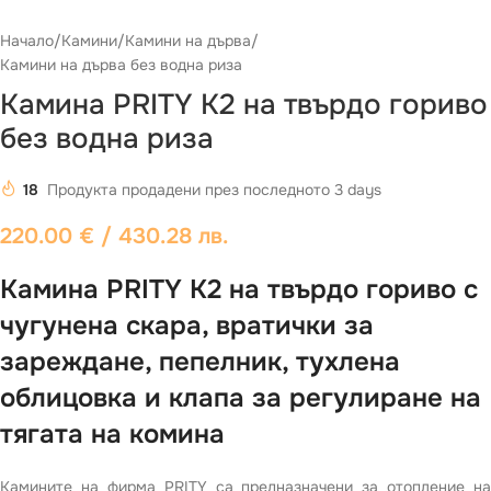
Начало
/
Камини
/
Камини на дърва
/
Камини на дърва без водна риза
Камина PRITY K2 на твърдо гориво
без водна риза
18
Продукта продадени през последното 3 days
220.00
€
/ 430.28 лв.
Камина PRITY K2 на твърдо гориво с
чугунена скара, вратички за
зареждане, пепелник, тухлена
облицовка и клапа за регулиране на
тягата на комина
Камините на фирма PRITY са предназначени за отопление на