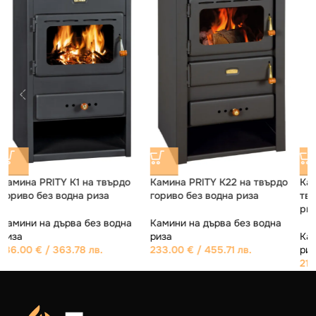
о
Камина PRITY K1 K 9kW на
Камина PRITY FM на твърдо
твърдо гориво без водна
гориво без водна риза
риза
Камини на дърва без водна
Камини на дърва без водна
риза
риза
327.00
€
/ 639.56 лв.
216.00
€
/ 422.46 лв.