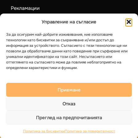
Промоции
Рекламации
Управление на съгласие
Карта на сайта
За да осигурим най-добрите изживявания, ние използваме
технологии като бисквитки за съхраняване и/или достъп до
Категории
информация за устройството. Съгласието с тези технологии ще ни
позволи да обработваме данни като поведение при сърфиране или
Пелетни камини
уникални идентификатори на този сайт. Несъгласието или
оттеглянето на съгласието може да повлияе неблагоприятно на
Камини на дърва
определени характеристики и функции.
Котли на твърдо гориво
Термопомпи LG
Приемане
Бойлери
Отказ
Преглед на предпочитанията
© 2025 Герак ЕООД. Всички права запазени.
Политика за бисквитки
Политика за поверителност
Общи условия
Политика за Поверителност