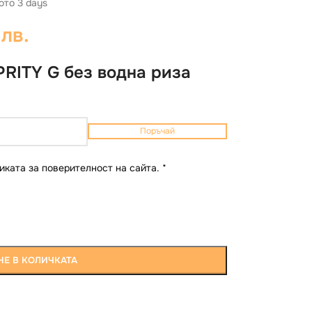
ото 3 days
 лв.
RITY G без водна риза
Поръчай
иката за поверителност на сайта.
*
Е В КОЛИЧКАТА