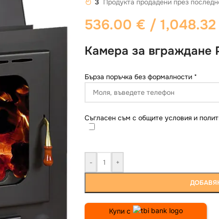
3
Продукта продадени през последн
536.00
€
/ 1,048.32
Камера за вграждане P
Бърза поръчка без формалности
*
Съгласен съм с общите условия и полит
-
+
ДОБАВЯН
Купи с