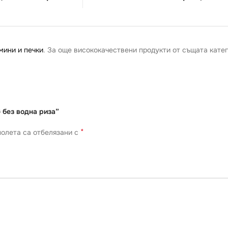
мини и печки
. За още висококачествени продукти от същата катег
 без водна риза”
*
олета са отбелязани с