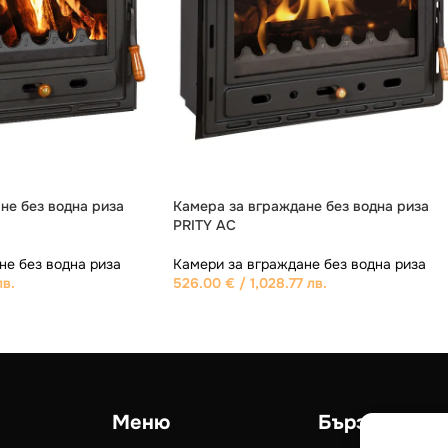
не PRITY VM без
Камера за вграждане без водна риза
PRITY O
не без водна риза
Камери за вграждане без водна риза
лв.
478.00
€
/ 934.89 лв.
Меню
Бързи връзк