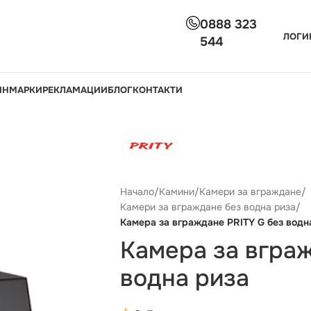
0888 323
ЛОГИ
544
ИН
МАРКИ
РЕКЛАМАЦИИ
БЛОГ
КОНТАКТИ
Начало
/
Камини
/
Камери за вграждане
/
Камери за вграждане без водна риза
/
Камера за вграждане PRITY G без водн
Камера за вграж
водна риза