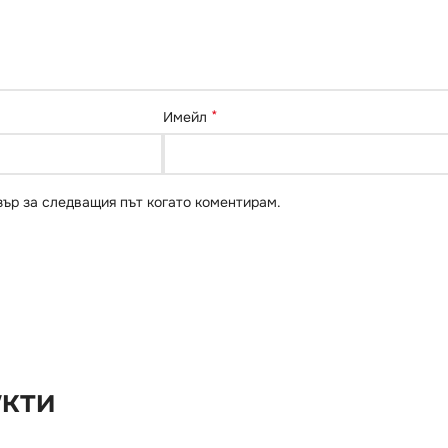
*
Имейл
зър за следващия път когато коментирам.
укти