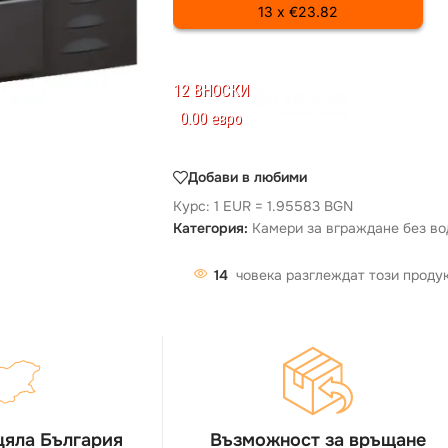
13 x €23.82
12 ВНОСКИ
0.00 евро
Добави в любими
Курс: 1 EUR = 1.95583 BGN
Категория:
Камери за вграждане без во
14
човека разглеждат този проду
цяла България
Възможност за връщане