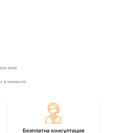
дна риза
кт в момента!
Безплатна консултация