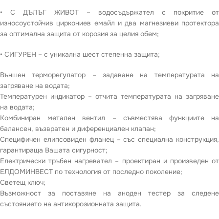
• С ДЪЛЪГ ЖИВОТ – водосъдържател с покритие от
износоустойчив циркониев емайл и два магнезиеви протектора
за оптимална защита от корозия за целия обем;
• СИГУРЕН – с уникална шест степенна защита;
Външен терморегулатор – задаване на температурата на
загряване на водата;
Температурен индикатор – отчита температурата на загряване
на водата;
Комбиниран метален вентил – съвместява функциите на
балансен, възвратен и диференциален клапан;
Специфичен елипсовиден фланец – със специална конструкция,
гарантираща Вашата сигурност;
Електрически тръбен нагревател – проектиран и произведен от
ЕЛДОМИНВЕСТ по технология от последно поколение;
Светещ ключ;
Възможност за поставяне на аноден тестер за следене
състоянието на антикорозионната защита.