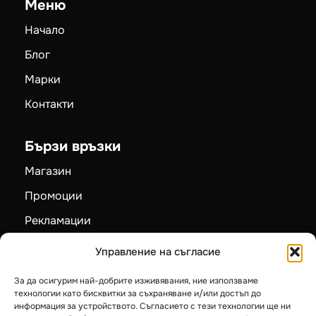
Меню
Начало
Блог
Марки
Контакти
Бързи връзки
Магазин
Промоции
Рекламации
Карта на сайта
Управление на съгласие
За да осигурим най-добрите изживявания, ние използваме
Категории
технологии като бисквитки за съхраняване и/или достъп до
информация за устройството. Съгласието с тези технологии ще ни
Пелетни камини