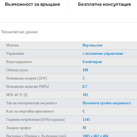
Възможност за връщане
Безплатна консултация
Технически данни
Монтаж
Вертикален
Управление
с механично управление
Водосъдържател
Eмайлиран
Обемна група
100
Номинална мощност [kW]
3
Номинално налягане [MPa]
0.7
MIX 40 ?C [l]
181
Тип на електрическия нагревател
Потопяем тръбен нагревател
Клас на енергийна ефективност
C
Годишно потребление [kWh/годишно]
1345
Товаров профил
M
Височина x Ширина х Дълбочина [mm]
1005 x 462 x 484