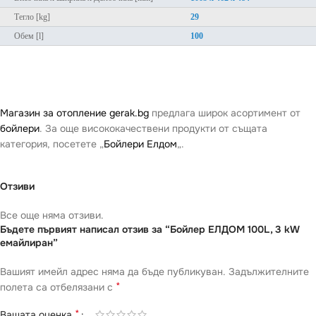
Тегло [kg]
29
Обем [l]
100
Магазин за отопление gerak.bg
предлага широк асортимент от
бойлери
. За още висококачествени продукти от същата
категория, посетете „
Бойлери Елдом
„.
Отзиви
Все още няма отзиви.
Бъдете първият написал отзив за “Бойлер ЕЛДОМ 100L, 3 kW
емайлиран”
Вашият имейл адрес няма да бъде публикуван.
Задължителните
*
полета са отбелязани с
*
Вашата оценка