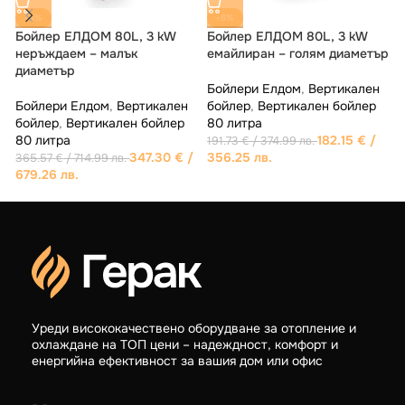
-5%
-5%
Бойлер ЕЛДОМ 80L, 3 kW
Бойлер ЕЛДОМ 80L, 3 kW
тър
емайлиран – с аноден
eмайлиран – малък
тестер
диаметър
ен
р
Бойлери Елдом
,
Вертикален
Бойлери Елдом
,
Вертикален
бойлер
,
Вертикален бойлер
бойлер
,
Вертикален бойлер
/
80 литра
80 литра
187.00
€
/
182.15
€
/
196.85
€
/ 385.01 лв.
191.74
€
/ 375.01 лв.
365.74 лв.
356.25 лв.
Уреди висококачествено оборудване за отопление и
охлаждане на ТОП цени – надеждност, комфорт и
енергийна ефективност за вашия дом или офис