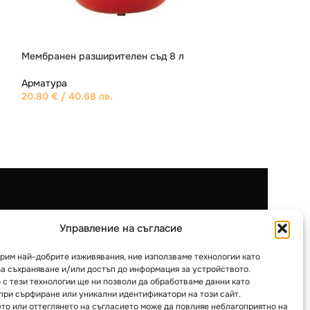
Мембранен плос
Мембранен разширителен съд 50 л /А
разширителен с
Арматура
Арматура
68.70
€
/ 134.37 лв.
33.00
€
/ 64.54 
и
Категории
Управление на съгласие
Пелетни камини
урим най-добрите изживявания, ние използваме технологии като
Камини на дърва
за съхраняване и/или достъп до информация за устройството.
 с тези технологии ще ни позволи да обработваме данни като
Котли на твърдо гориво
при сърфиране или уникални идентификатори на този сайт.
то или оттеглянето на съгласието може да повлияе неблагоприятно на