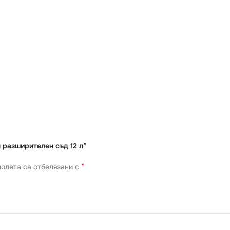
 разширителен съд 12 л”
*
олета са отбелязани с