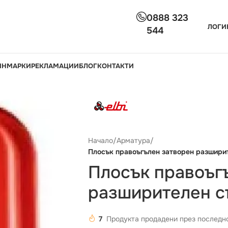
0888 323
ЛОГИ
544
ИН
МАРКИ
РЕКЛАМАЦИИ
БЛОГ
КОНТАКТИ
Начало
/
Арматура
/
Плосък правоъгълен затворен разширит
Плосък правоъг
разширителен съ
7
Продукта продадени през последно