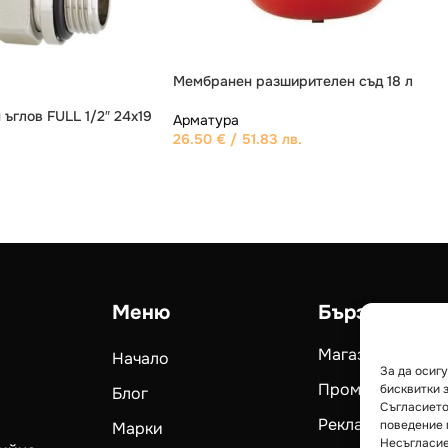
ав FULL 1/2″ 24х19
Вентил секретен ъглов FULL 1/2″, 24х19
Арматура
3.63
€
/ 7.10 лв.
Меню
Бързи връзк
Магазин
Начало
За да осиг
Промоции
бисквитки 
Блог
Съгласието
Рекламации
поведение 
Марки
Несъгласие