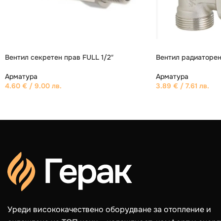
Мембранен разширителен съд 150 л
Арматура
Вентил секретен пр
197.87
€
/ 387.00 лв.
Арматура
4.60
€
/ 9.00 лв.
Уреди висококачествено оборудване за отопление и