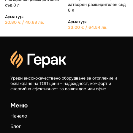
с
затворен разширителен съд
съд 8 л
8 л
Арматура
1
Арматура
20.80
€
/ 40.68 лв.
33.00
€
/ 64.54 лв.
Уреди висококачествено оборудване за отопление и
охлаждане на ТОП цени – надеждност, комфорт и
енергийна ефективност за вашия дом или офис
Меню
Начало
Блог