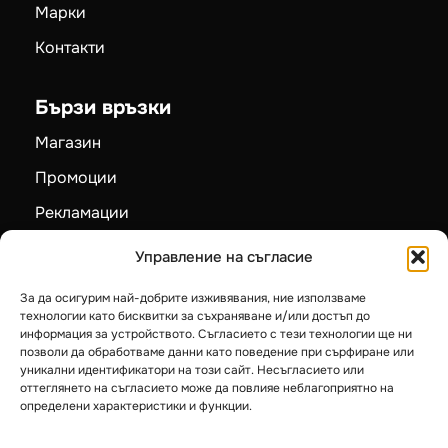
Марки
Контакти
Бързи връзки
Магазин
Промоции
Рекламации
Карта на сайта
Управление на съгласие
За да осигурим най-добрите изживявания, ние използваме
Категории
технологии като бисквитки за съхраняване и/или достъп до
информация за устройството. Съгласието с тези технологии ще ни
Пелетни камини
позволи да обработваме данни като поведение при сърфиране или
уникални идентификатори на този сайт. Несъгласието или
Камини на дърва
оттеглянето на съгласието може да повлияе неблагоприятно на
определени характеристики и функции.
Котли на твърдо гориво
Термопомпи LG