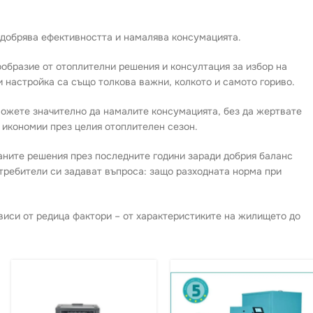
одобрява ефективността и намалява консумацията.
ообразие от отоплителни решения и консултация за избор на
настройка са също толкова важни, колкото и самото гориво.
можете значително да намалите консумацията, без да жертвате
 икономии през целия отоплителен сезон.
таните решения през последните години заради добрия баланс
требители си задават въпроса: защо разходната норма при
виси от редица фактори – от характеристиките на жилището до