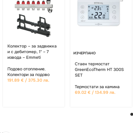
Колектор – за задвижка
и с дебитомер, 1″ – 7
ИЗЧЕРПАНО
извода – Emmeti
Стаен термостат
Подово отопление
,
GreenEcoTherm HT 300S
Колектори за подово
SET
191.89
€
/ 375.30 лв.
Термостати за камина
69.02
€
/ 134.99 лв.