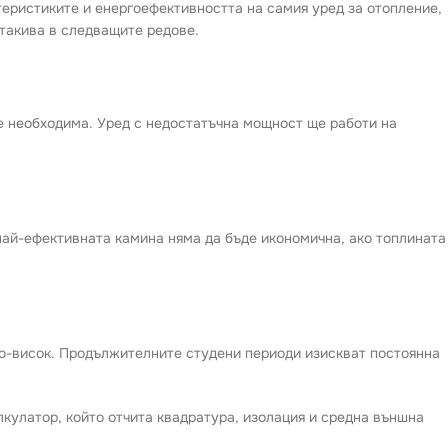
теристиките и енергоефективността на самия уред за отопление,
 такива в следващите редове.
 е необходима. Уред с недостатъчна мощност ще работи на
най-ефективната камина няма да бъде икономична, ако топлината
по-висок. Продължителните студени периоди изискват постоянна
лкулатор, който отчита квадратура, изолация и средна външна