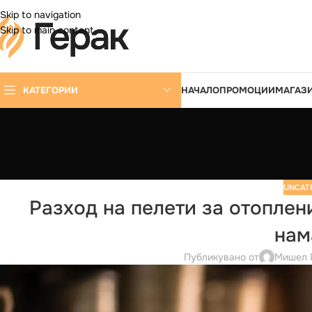
DD ANYTHING HERE OR JUST REMOVE IT…
Skip to navigation
Skip to main content
КАТЕГОРИИ
НАЧАЛО
ПРОМОЦИИ
МАГАЗ
UNCAT
Разход на пелети за отоплени
нам
Публикувано от
Мишел 