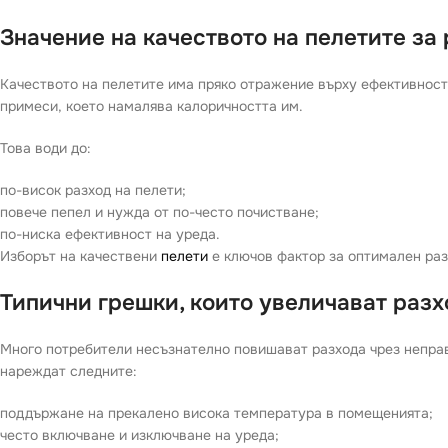
Значение на качеството на пелетите за
Качеството на пелетите има пряко отражение върху ефективност
примеси, което намалява калоричността им.
Това води до:
по-висок разход на пелети;
повече пепел и нужда от по-често почистване;
по-ниска ефективност на уреда.
Изборът на качествени
пелети
е ключов фактор за оптимален раз
Типични грешки, които увеличават разх
Много потребители несъзнателно повишават разхода чрез непра
нареждат следните:
поддържане на прекалено висока температура в помещенията;
често включване и изключване на уреда;