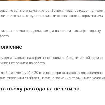
решение за много домакинства. Въпреки това, разходът на пелет
 сметките ви се струват по-високи от очакваното, вероятно има
 въпрос – какво определя разхода на пелети, какви фактори му
форта.
топление
 уред и нуждите на сградата от топлина. Средните стойности за
исимост от режима на работа.
т да бъдат между 10 и 30 кг дневно при стандартно еднофамилно
ориентировъчни стойности и силно зависимо от външните условия
та върху разхода на пелети за