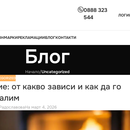
0888 323
ЛОГИ
544
ИН
МАРКИ
РЕКЛАМАЦИИ
БЛОГ
КОНТАКТИ
Блог
Начало
/
Uncategorized
EGORIZED
е: от какво зависи и как да го
алим
Радославова
На март 4, 2026