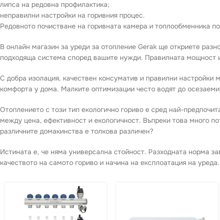
липса на редовна профилактика;
неправилни настройки на горивния процес.
Редовното почистване на горивната камера и топлообменника п
В онлайн магазин за уреди за отопление Gerak ще откриете разн
подходяща система според вашите нужди. Правилната мощност и 
С добра изолация, качествен консуматив и правилни настройки 
комфорта у дома. Малките оптимизации често водят до осезаеми
Отоплението с този тип екологично гориво е сред най-предпочи
между цена, ефективност и екологичност. Въпреки това много по
различните домакинства е толкова различен?
Истината е, че няма универсална стойност. Разходната норма за
качеството на самото гориво и начина на експлоатация на уреда.