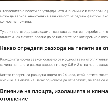
Отоплението с пелети се утвърди като икономично и екологично 
може да варира значително в зависимост от редица фактори. Ако
конкретна причина.
Тук е и мястото да разгледаме този така важен за потребителите
влияят и как можете реално да го намалите без компромис с ком
Какво определя разхода на пелети за о
Разходната норма зависи основно от мощността на отоплителния
камина на пелети разход варират между 0.5 и 2 кг на час, в зав
Когато говорим за разходна норма за 24 часа, стойностите мога
жилище. От екипа на Gerak.bg искаме да отбележим, че това са 
Влияние на площта, изолацията и клима
отопление