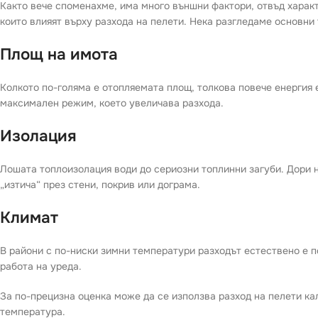
Както вече споменахме, има много външни фактори, отвъд харак
които влияят върху разхода на пелети. Нека разгледаме основни
Площ на имота
Колкото по-голяма е отопляемата площ, толкова повече енергия
максимален режим, което увеличава разхода.
Изолация
Лошата топлоизолация води до сериозни топлинни загуби. Дори 
„изтича“ през стени, покрив или дограма.
Климат
В райони с по-ниски зимни температури разходът естествено е 
работа на уреда.
За по-прецизна оценка може да се използва разход на пелети ка
температура.