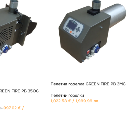
llasX Revo-Line 70
ИЗЧЕРПАНО
3,832.64
€
/
 лв.
Пелетна горелка PellasX Revo-Line mini
35
Пелетни горелки
2,224.12
€
/ 4,350.00 лв.