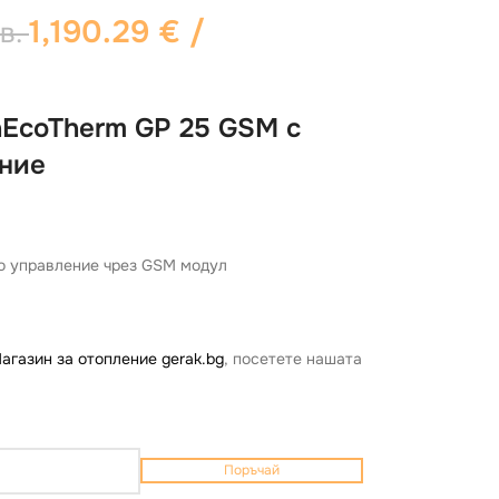
1,190.29
€
/
в.
nEcoTherm GP 25 GSM с
ние
но управление чрез GSM модул
агазин за отопление gerak.bg
, посетете нашата
Поръчай