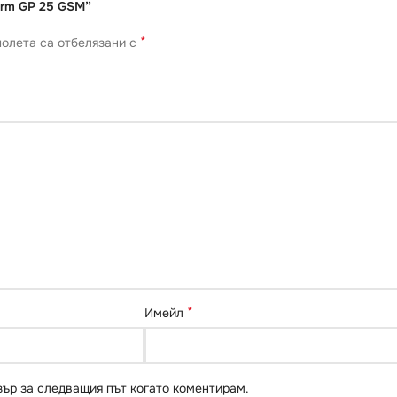
erm GP 25 GSM”
*
олета са отбелязани с
*
Имейл
зър за следващия път когато коментирам.