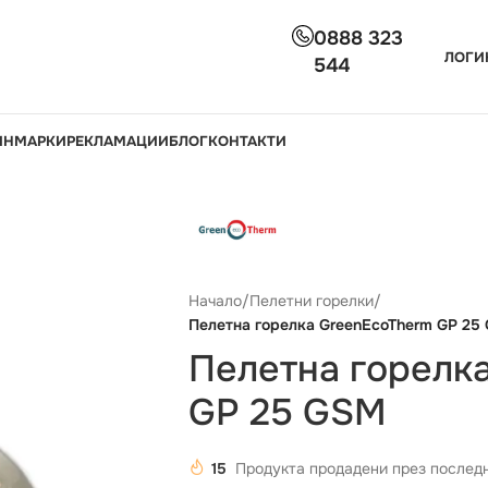
0888 323
ЛОГИ
544
ИН
МАРКИ
РЕКЛАМАЦИИ
БЛОГ
КОНТАКТИ
Начало
/
Пелетни горелки
/
Пелетна горелка GreenEcoTherm GP 25
Пелетна горелк
GP 25 GSM
15
Продукта продадени през последн