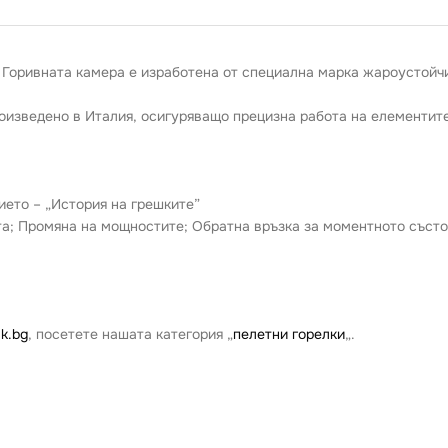
 Горивната камера е изработена от специална марка жароустойч
изведено в Италия, осигуряващо прецизна работа на елементите
ето – „История на грешките”
а; Промяна на мощностите; Обратна връзка за моментното състо
k.bg
, посетете нашата категория „
пелетни горелки
„.