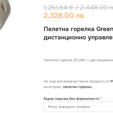
1,251.64
€
/ 2,448.00 л
2,328.00 лв.
Пелетна горелка Gree
дистанционно управле
Пелетна горелка 25 kWt. с дистанцион
За още висококачествени продукти от
М
категория „
пелетни горелки
„.
Бърза поръчка без формалности
*