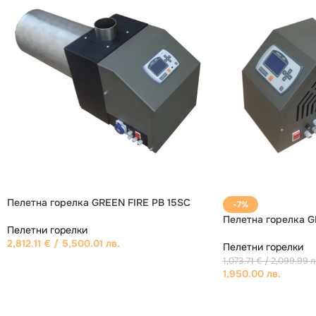
-5%
ИЗЧЕРПАНО
Пелетна горелка Pe
Пелетна горелка PellasX Revo-Line 120
Пелетни горелки
Пелетни горелки
4,034.09
€
/ 7,889.99
7,495.99 лв.
6,672.36
€
/ 13,050.00 лв.